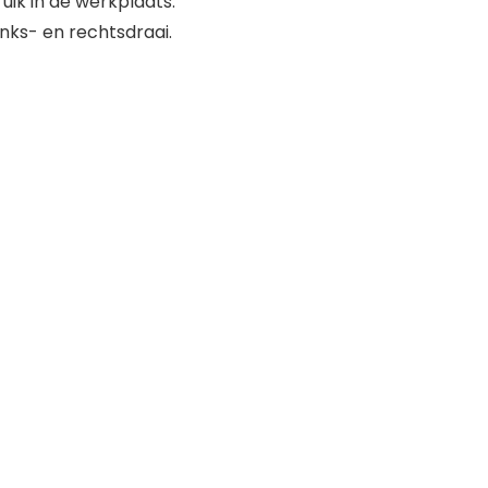
uik in de werkplaats.
inks- en rechtsdraai.