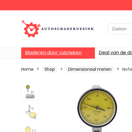
Bladeren door rubrieken
Deal van de d
Home
Shop
Dimensionaal meten
Nofa