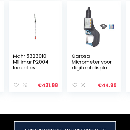
Mahr 5323010
Garosa
Millimar P2004
Micrometer voor
Inductieve
digitaal display,
Probe, VLDT
micrometer met
digitaal display
van
€
431.88
€
44.99
chroomlegering,
hoge precisie,
micrometer…