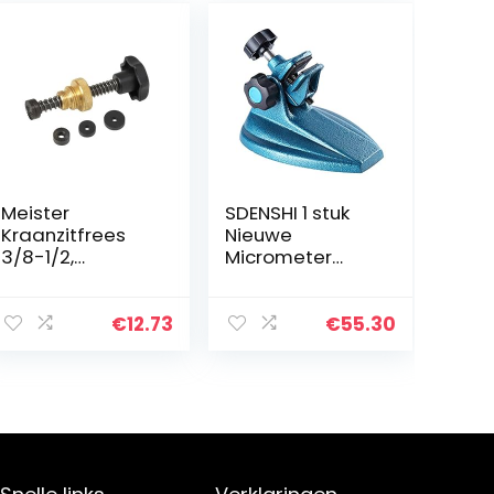
Meister
SDENSHI 1 stuk
Kraanzitfrees
Nieuwe
3/8-1/2,
Micrometer
1664000
Houder Stand
Base
Micrometer
€
12.73
€
55.30
Beugel
Meetgereedsch
ap