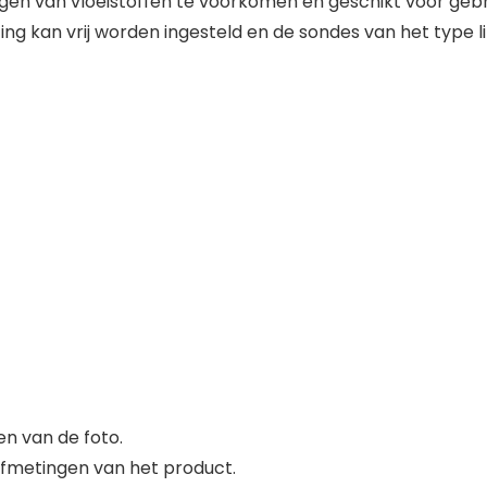
ngen van vloeistoffen te voorkomen en geschikt voor gebr
ing kan vrij worden ingesteld en de sondes van het type l
en van de foto.
 afmetingen van het product.