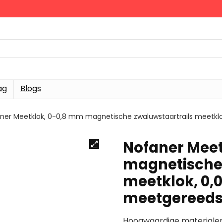
ag
Blogs
ner Meetklok, 0-0,8 mm magnetische zwaluwstaartrails meetk
Nofaner Meet
magnetische 
meetklok, 0,
meetgereed
Hoogwaardige materialen