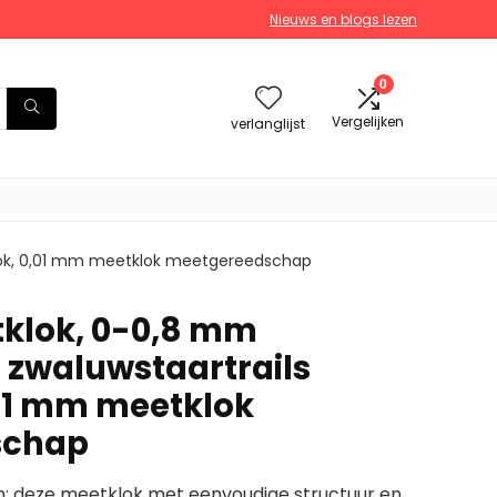
Nieuws en blogs lezen
0
Vergelijken
verlanglijst
lok, 0,01 mm meetklok meetgereedschap
klok, 0-0,8 mm
zwaluwstaartrails
01 mm meetklok
schap
: deze meetklok met eenvoudige structuur en