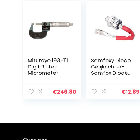
Mitutoyo 193-111
Samfoxy Diode
Digit Buiten
Gelijkrichter-
Micrometer
Samfox Diode
Rectificerende
Dioden ZP100A
Dioden
€
246.80
€
12.89
Elektronische
Dioden
Elektronische…