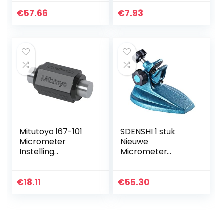
micrometer, 0-100
zijkanten (10 stuks)
mm
€
57.66
€
7.93
Mitutoyo 167-101
SDENSHI 1 stuk
Micrometer
Nieuwe
Instelling
Micrometer
Standaard
Houder Stand Base
Micrometer
Beugel
€
18.11
€
55.30
Meetgereedschap