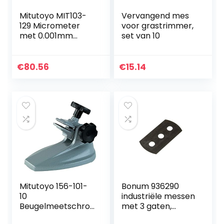
Mitutoyo MIT103-
Vervangend mes
129 Micrometer
voor grastrimmer,
met 0.001mm
set van 10
Afstudering,
0mm25mm
Waaier
€
80.56
€
15.14
Mitutoyo 156-101-
Bonum 936290
10
industriële messen
Beugelmeetschro
met 3 gaten,
efhouder voor
afgeronde