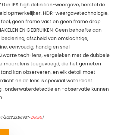
.0 in IPS high definition-weergave, herstel de
eeld opmerkelijker, HDR-weergavetechnologie,
en feel, geen frame vast en geen frame drop
HAKELEN EN GEBRUIKEN: Geen behoefte aan
bediening, afscheid van omslachtige,
ne, eenvoudig, handig en snel
Zwarte tech-lens, vergeleken met de dubbele
e macrolens toegevoegd, die het gemeten
stand kan observeren, en elk detail moet
dicht en de lens is speciaal waterdicht
g , onderwaterdetectie en -observatie kunnen
n
04/2023 23:56 PST-
Details
)