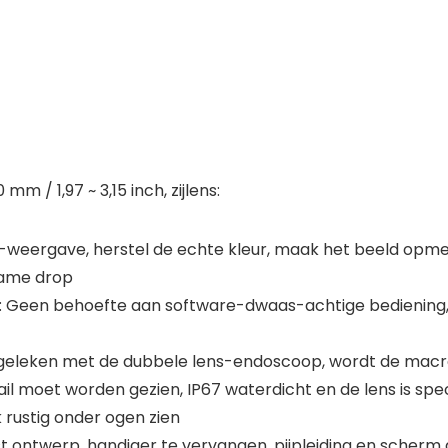
m / 1,97 ~ 3,15 inch, zijlens:
ion-weergave, herstel de echte kleur, maak het beeld opm
frame drop
 Geen behoefte aan software-dwaas-achtige bediening, 
geleken met de dubbele lens-endoscoop, wordt de macr
il moet worden gezien, IP67 waterdicht en de lens is spe
rustig onder ogen zien
ontwerp, handiger te vervangen, pijpleiding en scherm g