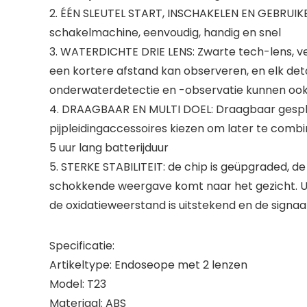
2. ÉÉN SLEUTEL START, INSCHAKELEN EN GEBRUIKE
schakelmachine, eenvoudig, handig en snel
3. WATERDICHTE DRIE LENS: Zwarte tech-lens, 
een kortere afstand kan observeren, en elk deta
onderwaterdetectie en -observatie kunnen ook 
4. DRAAGBAAR EN MULTI DOEL: Draagbaar gesplits
pijpleidingaccessoires kiezen om later te comb
5 uur lang batterijduur
5. STERKE STABILITEIT: de chip is geüpgraded, de 
schokkende weergave komt naar het gezicht. Uits
de oxidatieweerstand is uitstekend en de signaals
Specificatie:
Artikeltype: Endoseope met 2 lenzen
Model: T23
Materiaal: ABS