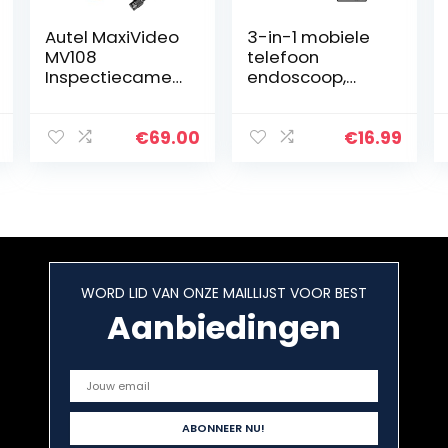
Autel MaxiVideo
3-in-1 mobiele
MV108
telefoon
Inspectiecamer
endoscoop,
a, Video Scope
endoscoopcam
voor Autel
era met 2 m
MX808/MK808B
slang/kabel en
€
69.00
€
16.99
T/DS808K/MP80
led, megapixel
8BT/MK808TS
inspectiecamer
Pro/MP808TS
a, IP67…
Pro…
WORD LID VAN ONZE MAILLIJST VOOR BEST
Aanbiedingen