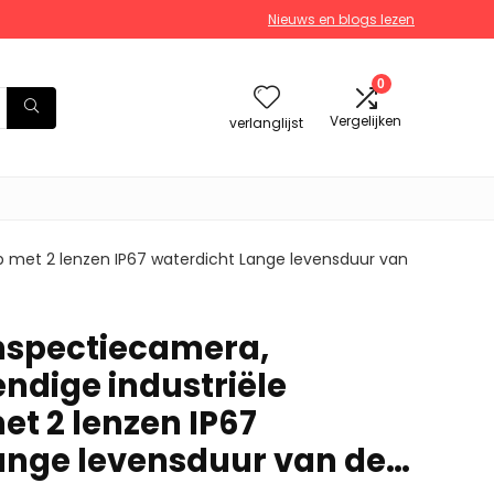
Nieuws en blogs lezen
0
Vergelijken
verlanglijst
 met 2 lenzen IP67 waterdicht Lange levensduur van
nspectiecamera,
ndige industriële
t 2 lenzen IP67
ange levensduur van de…