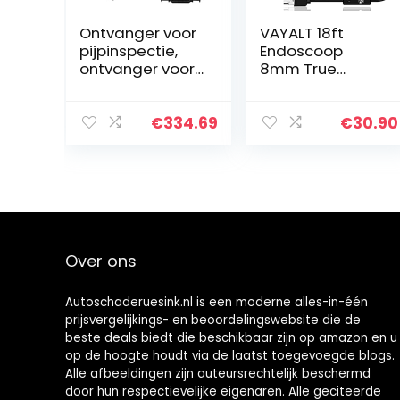
Ontvanger voor
VAYALT 18ft
pijpinspectie,
Endoscoop
ontvanger voor
8mm True
inspectiecamer
Megapixels HD
a’s Bespaar tijd
borescope
512 Hz 100-240 V
Zoomable
€
334.69
€
30.90
Hoge
Neem foto
gevoeligheid
Video Inspectie
voor…
Camera met
verlichting USB…
Over ons
Autoschaderuesink.nl is een moderne alles-in-één
prijsvergelijkings- en beoordelingswebsite die de
beste deals biedt die beschikbaar zijn op amazon en u
op de hoogte houdt via de laatst toegevoegde blogs.
Alle afbeeldingen zijn auteursrechtelijk beschermd
door hun respectievelijke eigenaren. Alle geciteerde