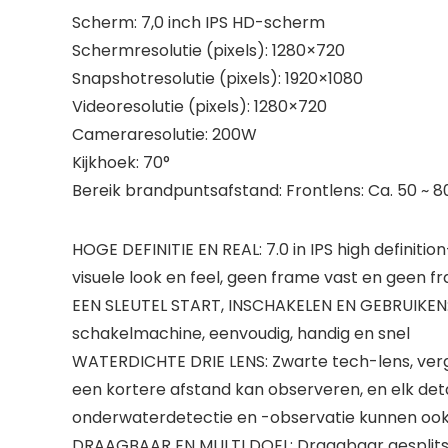
Scherm: 7,0 inch IPS HD-scherm
Schermresolutie (pixels): 1280×720
Snapshotresolutie (pixels): 1920×1080
Videoresolutie (pixels): 1280×720
Cameraresolutie: 200W
Kijkhoek: 70°
Bereik brandpuntsafstand: Frontlens: Ca. 50 ~ 80 m
HOGE DEFINITIE EN REAL: 7.0 in IPS high definit
visuele look en feel, geen frame vast en geen 
EEN SLEUTEL START, INSCHAKELEN EN GEBRUIKEN:
schakelmachine, eenvoudig, handig en snel
WATERDICHTE DRIE LENS: Zwarte tech-lens, ver
een kortere afstand kan observeren, en elk deta
onderwaterdetectie en -observatie kunnen ook 
DRAAGBAAR EN MULTI DOEL: Draagbaar gesplitst 