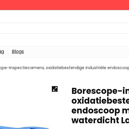
ag
Blogs
ope-inspectiecamera, oxidatiebestendige industriële endoscoop
Borescope-i
oxidatiebeste
endoscoop me
waterdicht L