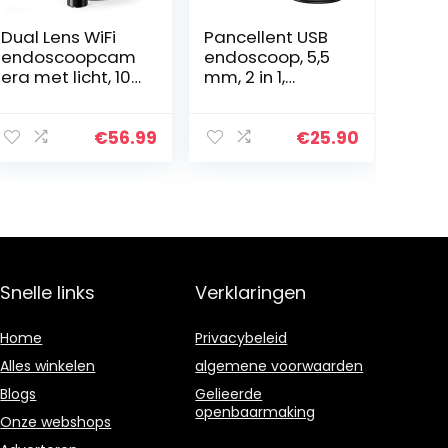
Dual Lens WiFi
Pancellent USB
endoscoopcam
endoscoop, 5,5
era met licht, 10
mm, 2 in 1,
m mobiele
waterdichte
telefoon
inspectiecamer
endoscoop
a, met 6 leds en
€
56.99
€
25.90
inspectiecamer
3,5 meter
a 5,5 mm 1080p
slangkabel, USB
HD buiscamera…
adapter…
Snelle links
Verklaringen
Home
Privacybeleid
Alles winkelen
algemene voorwaarden
Blogs
Gelieerde
openbaarmaking
Onze webshops