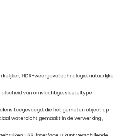
erkelijker, HDR-weergavetechnologie, natuurlijke
afscheid van omslachtige, sleuteltype
olens toegevoegd, die het gemeten object op
ciaal waterdicht gemaakt in de verwerking ,
ebruiken USB-interface, u kunt verschillende