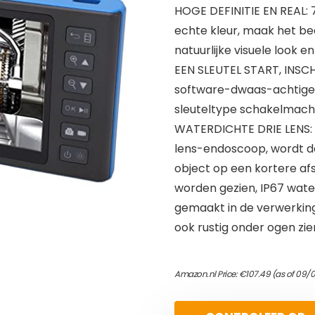
HOGE DEFINITIE EN REAL: 7
echte kleur, maak het b
natuurlijke visuele look 
EEN SLEUTEL START, INSC
software-dwaas-achtige 
sleuteltype schakelmachi
WATERDICHTE DRIE LENS: 
lens-endoscoop, wordt d
object op een kortere af
worden gezien, IP67 water
gemaakt in de verwerkin
ook rustig onder ogen zie
Amazon.nl Price:
€
107.49
(as of 09/