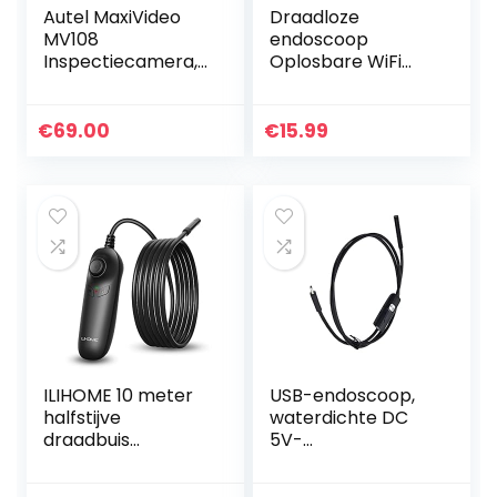
Autel MaxiVideo
Draadloze
MV108
endoscoop
Inspectiecamera,
Oplosbare WiFi
Video Scope voor
Boroscoop 1200P
Autel
HD Inspection
MX808/MK808BT/
Camera met 8 led
€
69.00
€
15.99
DS808K/MP808BT
IP68 Waterproof
/MK808TS
Snake Pipe
Pro/MP808TS Pro…
Camera met…
ILIHOME 10 meter
USB-endoscoop,
halfstijve
waterdichte DC
draadbuis
5V-
endoscoopcamer
inspectiecamera’s
a 1200p HD
voor auto’s(3,5 m