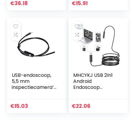
endoscoop
(11,5 ft))
€
36.18
€
15.91
mobiele telefoon
inspectiecamera,
halflange…
USB-endoscoop,
MHCYKJ USB 2In1
5,5 mm
Android
inspectiecamera’s
Endoscoop
voor auto’s(2 m
Camera Zachte
(6,6 ft))
Kabel Waterdichte
Inspectie 5.5Mm
€
15.03
€
22.06
Snake Camera
480P Micro Usb
Endoscoop…