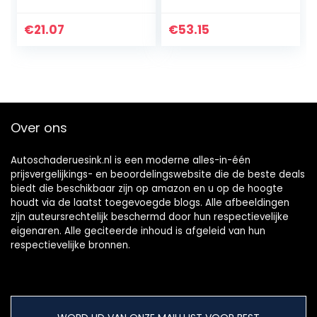
voor wifi en USB-
waterdichte
inspectiecamera,
industriële
€
21.07
€
53.15
compatibel met
slangencamera
Ilihome…
voor…
Over ons
Autoschaderuesink.nl is een moderne alles-in-één
prijsvergelijkings- en beoordelingswebsite die de beste deals
biedt die beschikbaar zijn op amazon en u op de hoogte
houdt via de laatst toegevoegde blogs. Alle afbeeldingen
zijn auteursrechtelijk beschermd door hun respectievelijke
eigenaren. Alle geciteerde inhoud is afgeleid van hun
respectievelijke bronnen.