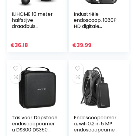
ILIHOME 10 meter
Industriële
halfstijve
endoscoop, 1080P
draadbuis
HD digitale
endoscoopcamer
endoscoop
a 1200p HD
inspectiecamera
endoscoop
met IP67
€
36.18
€
39.99
mobiele telefoon
waterdichte
inspectiecamera,
camera,
halflange…
rioolcamera met
2,4 inch…
Tas voor Depstech
Endoscoopcamer
endoscoopcamer
a, wifi 0,2 in 5 MP
a DS300 DS350
endoscoopcamer
DS450, draagtas
a met 6 leds, IP67