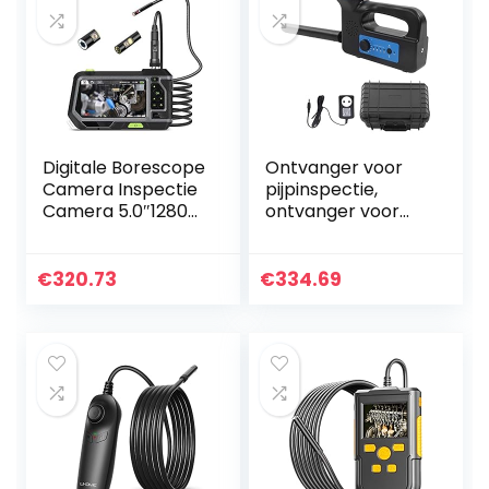
Digitale Borescope
Ontvanger voor
Camera Inspectie
pijpinspectie,
Camera 5.0″1280p
ontvanger voor
HD LCD Scherm
inspectiecamera’s
Waterdichte
Bespaar tijd 512 Hz
Borescope Met 6
100-240 V Hoge
€
320.73
€
334.69
LED Verlichting
gevoeligheid voor…