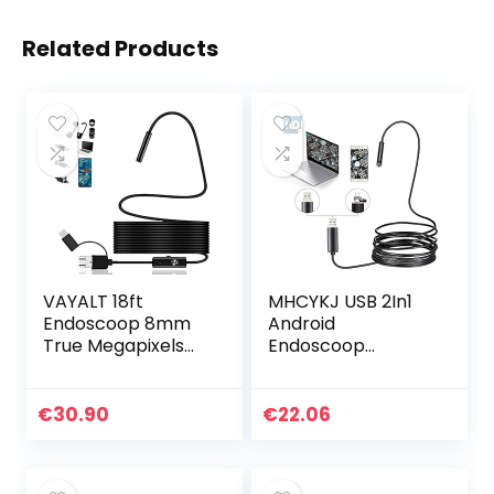
Related Products
VAYALT 18ft
MHCYKJ USB 2In1
Endoscoop 8mm
Android
True Megapixels
Endoscoop
HD borescope
Camera Zachte
Zoomable Neem
Kabel Waterdichte
foto Video
Inspectie 5.5Mm
€
30.90
€
22.06
Inspectie Camera
Snake Camera
met verlichting
480P Micro Usb
USB…
Endoscoop…