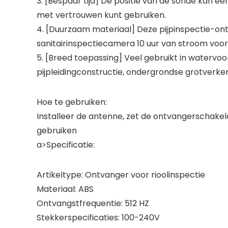
3. [Bespaar tijd] De positie van de sonde kan e
met vertrouwen kunt gebruiken.
4. [Duurzaam materiaal] Deze pijpinspectie-ont
sanitairinspectiecamera 10 uur van stroom voorz
5. [Breed toepassing] Veel gebruikt in watervoo
pijpleidingconstructie, ondergrondse grotverke
Hoe te gebruiken:
Installeer de antenne, zet de ontvangerschakel
gebruiken
a>Specificatie:
Artikeltype: Ontvanger voor rioolinspectie
Materiaal: ABS
Ontvangstfrequentie: 512 HZ
Stekkerspecificaties: 100-240V