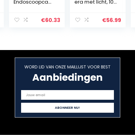
Endoscoopcam
era met licht, 10
era 5.0
m mobiele
Megapixel 1944P
telefoon
HD
endoscoop
€
60.33
€
56.99
Inspectiecamer
inspectiecamer
a met 2600mAh
a 5,5 mm 1080p
Batterij Semi-
HD buiscamera…
rigide Snake…
WORD LID VAN ONZE MAILLIJST VOOR BEST
Aanbiedingen