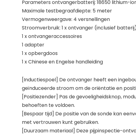
Parameters ontvangerbatterij: 18650 lithium-ionb
Maximale testbegraafdiepte: 5 meter
Vermogenweergave: 4 versnellingen
Stroomverbruik: 1 x ontvanger (inclusief batterij
1 x ontvangeraccessoires
1 adapter
1 x opbergdoos
1 x Chinese en Engelse handleiding
[Inductiespoel] De ontvanger heeft een ingebo
geïnduceerde stroom om de oriëntatie en posit
[Positiezender] Pas de gevoeligheidsknop, mo
behoeften te voldoen.
[Bespaar tijd] De positie van de sonde kan een
met vertrouwen kunt gebruiken.
[Duurzaam materiaal] Deze pijpinspectie-ontvan