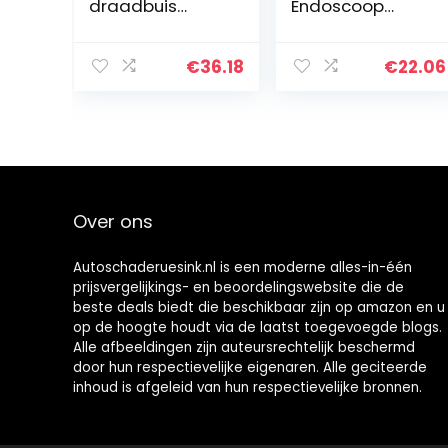
draadbuis
Endoscoop
endoscoopcam
Camera Zachte
era 1200p HD
Kabel
endoscoop
Waterdichte
€
36.18
€
22.06
mobiele
Inspectie 5.5Mm
telefoon
Snake Camera
inspectiecamer
480P Micro Usb
a, halflange…
Endoscoop…
Over ons
Autoschaderuesink.nl is een moderne alles-in-één
prijsvergelijkings- en beoordelingswebsite die de
beste deals biedt die beschikbaar zijn op amazon en u
op de hoogte houdt via de laatst toegevoegde blogs.
Alle afbeeldingen zijn auteursrechtelijk beschermd
door hun respectievelijke eigenaren. Alle geciteerde
inhoud is afgeleid van hun respectievelijke bronnen.