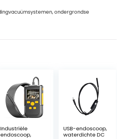
pleidingvacuümsystemen, ondergrondse
Industriële
USB-endoscoop,
endoscoop,
waterdichte DC