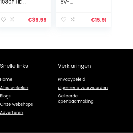
1080P HD
5V-
digitale
inspectiecamer
endoscoop
a’s voor
inspectiecamer
auto’s(3,5 m
€
39.99
€
15.91
a met IP67
(11,5 ft))
waterdichte
camera,
rioolcamera
met 2,4 inch…
Snelle links
Verklaringen
Home
Privacybeleid
Alles winkelen
algemene voorwaarden
Blogs
Gelieerde
openbaarmaking
Onze webshops
Adverteren