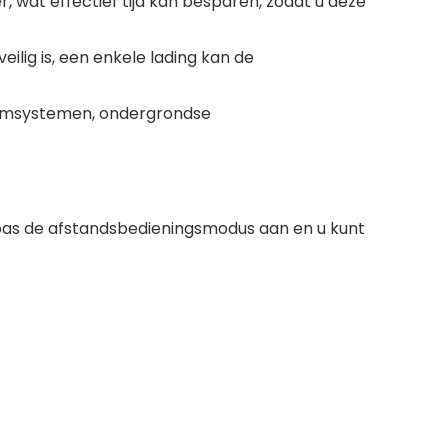
 wat effectief tijd kan besparen, zodat u deze
lig is, een enkele lading kan de
acuümsystemen, ondergrondse
 pas de afstandsbedieningsmodus aan en u kunt