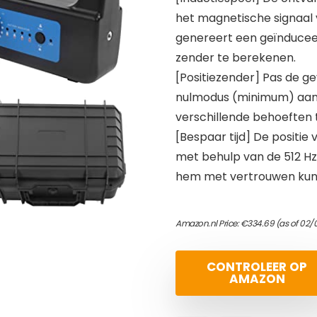
het magnetische signaal 
genereert een geïnduceer
zender te berekenen.
[Positiezender] Pas de 
nulmodus (minimum) aan 
verschillende behoeften 
[Bespaar tijd] De positi
met behulp van de 512 Hz-
hem met vertrouwen kunt
Amazon.nl Price:
€
334.69
(as of 02/
CONTROLEER OP
AMAZON