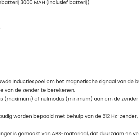
atterij 3000 MAH (inclusief batterij)
)
uwde inductiespoel om het magnetische signaal van de bu
ie van de zender te berekenen.
dus (maximum) of nulmodus (minimum) aan om de zender t
voudig worden bepaald met behulp van de 512 Hz-zender, d
ger is gemaakt van ABS-materiaal, dat duurzaam en veili