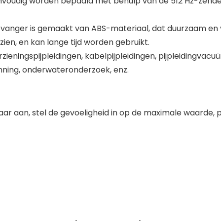
envoudig worden bepaald met behulp van de 512 Hz-zender,
vanger is gemaakt van ABS-materiaal, dat duurzaam en vei
ien, en kan lange tijd worden gebruikt.
rzieningspijpleidingen, kabelpijpleidingen, pijpleidingv
nning, onderwateronderzoek, enz.
aar aan, stel de gevoeligheid in op de maximale waarde,