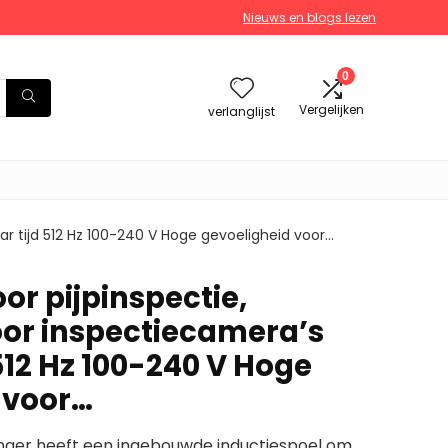
Nieuws en blogs lezen
0
Vergelijken
verlanglijst
r tijd 512 Hz 100-240 V Hoge gevoeligheid voor…
or pijpinspectie,
or inspectiecamera’s
512 Hz 100-240 V Hoge
 voor…
anger heeft een ingebouwde inductiespoel om