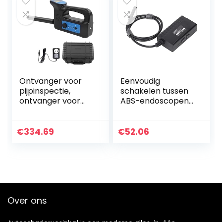
Ontvanger voor
Eenvoudig
pijpinspectie,
schakelen tussen
ontvanger voor
ABS-endoscopen
inspectiecamera’s
met een diameter
Bespaar tijd 512 Hz
van 8 mm voor
100-240 V Hoge
wifi-
€
334.69
€
52.06
gevoeligheid voor…
inspectiecamera’s
en autoreparatie…
Over ons