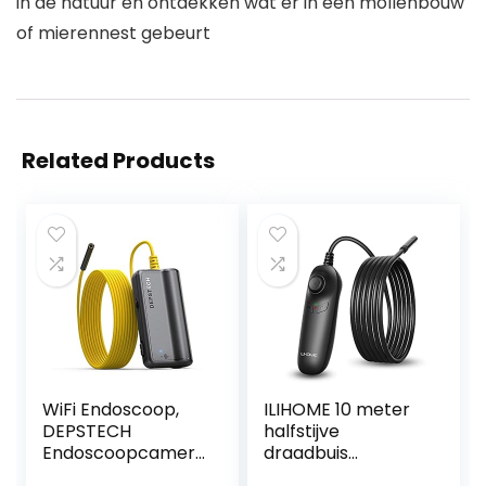
in de natuur en ontdekken wat er in een mollenbouw
of mierennest gebeurt
Related Products
WiFi Endoscoop,
ILIHOME 10 meter
DEPSTECH
halfstijve
Endoscoopcamer
draadbuis
a 5.0 Megapixel
endoscoopcamer