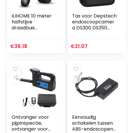
ILIHOME 10 meter
Tas voor Depstech
halfstijve
endoscoopcamer
draadbuis
a DS300 DS350
endoscoopcamer
DS450, draagtas
a 1200p HD
voor wifi en USB-
endoscoop
inspectiecamera,
€
36.18
€
21.07
mobiele telefoon
compatibel met
inspectiecamera,
Ilihome…
halflange…
Ontvanger voor
Eenvoudig
pijpinspectie,
schakelen tussen
ontvanger voor
ABS-endoscopen