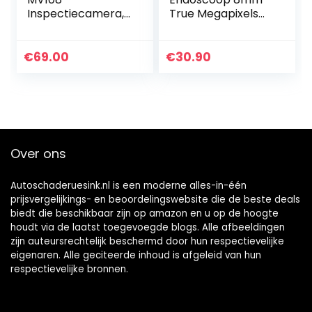
Inspectiecamera,
True Megapixels
Video Scope voor
HD borescope
Autel
Zoomable Neem
MX808/MK808BT/
foto Video
€
69.00
€
30.90
DS808K/MP808BT
Inspectie Camera
/MK808TS
met verlichting
Pro/MP808TS Pro…
USB…
Over ons
Autoschaderuesink.nl is een moderne alles-in-één
prijsvergelijkings- en beoordelingswebsite die de beste deals
biedt die beschikbaar zijn op amazon en u op de hoogte
houdt via de laatst toegevoegde blogs. Alle afbeeldingen
zijn auteursrechtelijk beschermd door hun respectievelijke
eigenaren. Alle geciteerde inhoud is afgeleid van hun
respectievelijke bronnen.