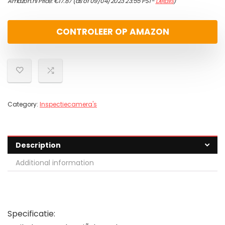
Amazon.nl Price:
€
17.87
(as of 09/04/2023 23:55 PST-
Details
)
CONTROLEER OP AMAZON
Category:
Inspectiecamera's
Description
Additional information
Specificatie: