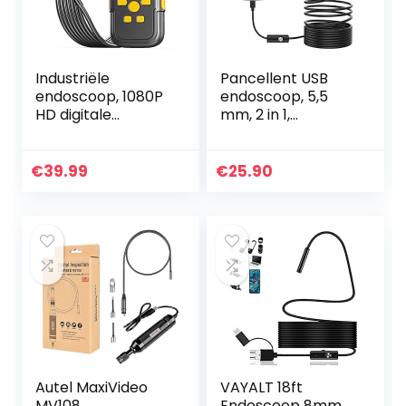
Industriële
Pancellent USB
endoscoop, 1080P
endoscoop, 5,5
HD digitale
mm, 2 in 1,
endoscoop
waterdichte
inspectiecamera
inspectiecamera,
met IP67
met 6 leds en 3,5
€
39.99
€
25.90
waterdichte
meter slangkabel,
camera,
USB adapter…
rioolcamera met
2,4 inch…
Autel MaxiVideo
VAYALT 18ft
MV108
Endoscoop 8mm