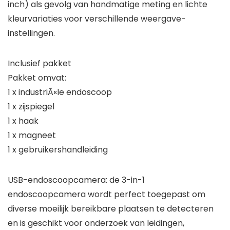
inch) als gevolg van handmatige meting en lichte
kleurvariaties voor verschillende weergave-
instellingen.
Inclusief pakket
Pakket omvat:
1 x industriÃ«le endoscoop
1 x zijspiegel
1 x haak
1 x magneet
1 x gebruikershandleiding
USB-endoscoopcamera: de 3-in-1
endoscoopcamera wordt perfect toegepast om
diverse moeilijk bereikbare plaatsen te detecteren
en is geschikt voor onderzoek van leidingen,