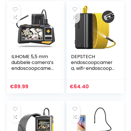
ILIHOME 5,5 mm
DEPSTECH
dubbele camera’s
endoscoopcamer
endoscoopcamer
a, wifi-endoscoop,
a, 4,5 inch IPS
upgrade 5.0
scherm, dubbele
megapixel, 1944P
camera, dual lens-
HD
€
89.99
€
64.40
endoscoop, 6 + 1…
inspectiecamera
met 2600 mAh
batterij…