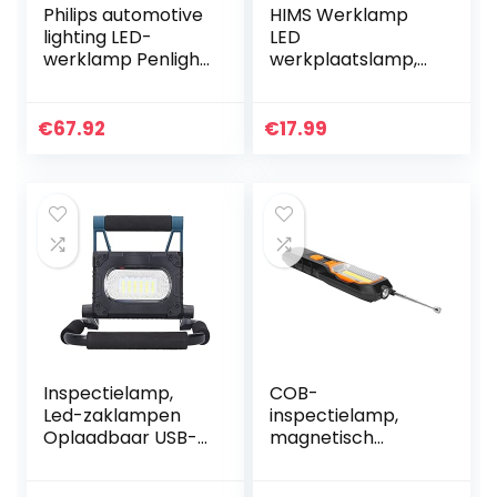
Philips automotive
HIMS Werklamp
lighting LED-
LED
werklamp Penlight
werkplaatslamp,
Premium
COB werklamp
Color+,grijs
magneet met
haken, vouwen
€
67.92
€
17.99
USB opladen
werklamp LED
campinglamp
Inspectielamp,
COB-
Led-zaklampen
inspectielamp,
Oplaadbaar USB-
magnetisch
opladen met een
ontwerp Hoge
standaard voor
helderheid 100.000