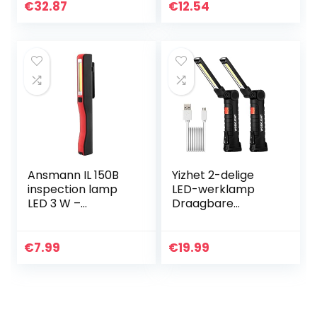
autoreparatie
uur oplaadbare
€
32.87
€
12.54
voor huishoudelijk
autowerklamp
kamperen
Ansmann IL 150B
Yizhet 2-delige
inspection lamp
LED-werklamp
LED 3 W –
Draagbare
Ansmann IL 150B,
oplaadbare
LED, 3 W, 250 lx,
werkplaatslamp
Black,Red,
COB-
€
7.99
€
19.99
Acrylonitrile
inspectielampen
butadiene
met magnetische
styrene…
voet voor…