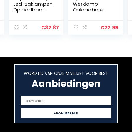
Led-zaklampen
Werklamp
Oplaadbaar
Oplaadbare
USB-opladen
met
met een
Magnetische
standaard voor
Base &
€
32.87
€
22.99
autoreparatie
Opknoping Haak
voor
Draagbare
huishoudelijk
Inspectie Torch
kamperen
Lamp Zaklamp
USB…
WORD LID VAN ONZE MAILLIJST VOOR BEST
Aanbiedingen