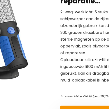
reparatie…
2-weg-werklicht: 5 stuks 
schijnwerper aan de zijkan
afzonderlijk gebruik kan 
360 graden draaibare ha
sterke magneten op de a
oppervlak, zoals bijvoor
of repareren.
Oplaadbaar: ultra-in-lith
ingebouwde 1800 mAh lit
gebruikt, kan als draagb
multi-oplaadkabel is inb
Amazon.nl Price:
€
16.98
(as of 09/0