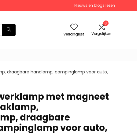
Nieuws en blogs lezen
0
Vergelijken
verlanglijst
p, draagbare handlamp, campinglamp voor auto,
werklamp met magneet
zaklamp,
amp, draagbare
ampinglamp voor auto,