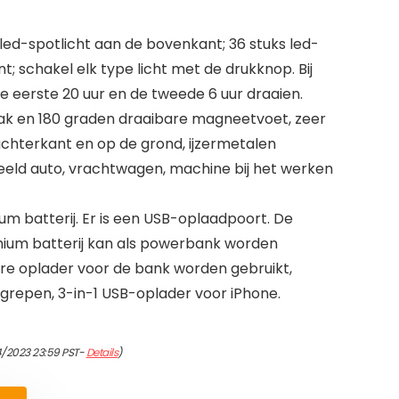
led-spotlicht aan de bovenkant; 36 stuks led-
t; schakel elk type licht met de drukknop. Bij
de eerste 20 uur en de tweede 6 uur draaien.
ak en 180 graden draaibare magneetvoet, zeer
chterkant en op de grond, ijzermetalen
beeld auto, vrachtwagen, machine bij het werken
ium batterij. Er is een USB-oplaadpoort. De
hium batterij kan als powerbank worden
are oplader voor de bank worden gebruikt,
egrepen, 3-in-1 USB-oplader voor iPhone.
4/2023 23:59 PST-
Details
)