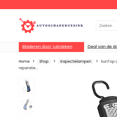
Bladeren door rubrieken
Deal van de d
Home
Shop
Inspectielampen
SunTop 
reparatie…