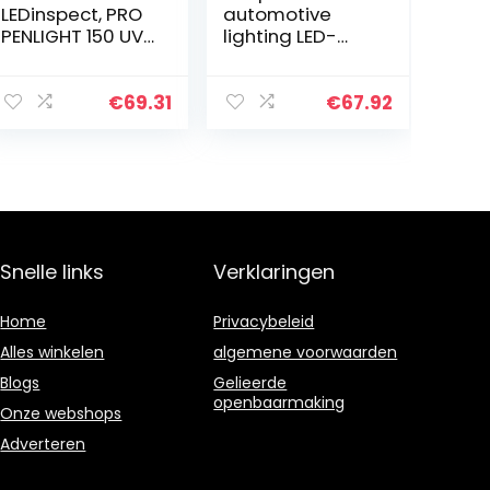
LEDinspect, PRO
automotive
PENLIGHT 150 UV-
lighting LED-
A, LED-inspectie
werklamp
en
Penlight
werkplaatslamp
Premium
€
69.31
€
67.92
, kartonnen doos
Color+,grijs
Snelle links
Verklaringen
Home
Privacybeleid
Alles winkelen
algemene voorwaarden
Blogs
Gelieerde
openbaarmaking
Onze webshops
Adverteren