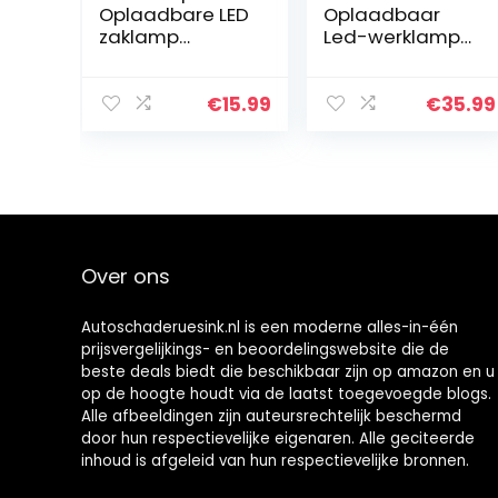
Oplaadbare LED
Oplaadbaar
zaklamp
Led-werklamp
Lantaarn
Inspectielampe
Inspectielamp
n: 20W Heldere
Campinglamp
Magnetische
€
15.99
€
35.99
3W COB LED
Cob
lamp
Werkplaatslamp
Magnetische
– 800 Lumen en
voet en
4500 mAh…
ophanghaak,
voor…
Over ons
Autoschaderuesink.nl is een moderne alles-in-één
prijsvergelijkings- en beoordelingswebsite die de
beste deals biedt die beschikbaar zijn op amazon en u
op de hoogte houdt via de laatst toegevoegde blogs.
Alle afbeeldingen zijn auteursrechtelijk beschermd
door hun respectievelijke eigenaren. Alle geciteerde
inhoud is afgeleid van hun respectievelijke bronnen.