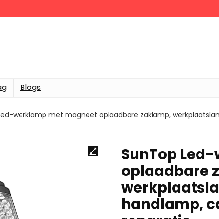
ag
Blogs
Led-werklamp met magneet oplaadbare zaklamp, werkplaatslam
SunTop Led-
oplaadbare 
werkplaatsl
handlamp, c