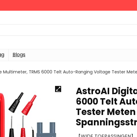
ag
Blogs
ale Multimeter, TRMS 6000 Telt Auto-Ranging Voltage Tester M
AstroAI Digit
6000 Telt Au
Tester Mete
Spanningss
【WIDE TOEPASSINGEN】 Dez