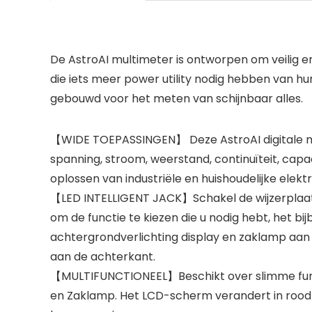
De AstroAI multimeter is ontworpen om veilig 
die iets meer power utility nodig hebben van hu
gebouwd voor het meten van schijnbaar alles.
【WIDE TOEPASSINGEN】 Deze AstroAI digitale mu
spanning, stroom, weerstand, continuïteit, capa
oplossen van industriële en huishoudelijke elek
【LED INTELLIGENT JACK】Schakel de wijzerplaat 
om de functie te kiezen die u nodig hebt, het b
achtergrondverlichting display en zaklamp aan 
aan de achterkant.
【MULTIFUNCTIONEEL】Beschikt over slimme functi
en Zaklamp. Het LCD-scherm verandert in rood t