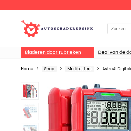
Bladeren door rubrieken
Deal van de d
Home
Shop
Multitesters
AstroAI Digit