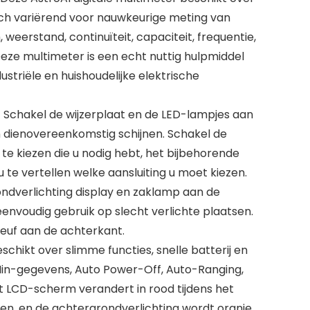
ch variërend voor nauwkeurige meting van
eerstand, continuïteit, capaciteit, frequentie,
eze multimeter is een echt nuttig hulpmiddel
ustriële en huishoudelijke elektrische
chakel de wijzerplaat en de LED-lampjes aan
n dienovereenkomstig schijnen. Schakel de
 te kiezen die u nodig hebt, het bijbehorende
te vertellen welke aansluiting u moet kiezen.
ndverlichting display en zaklamp aan de
envoudig gebruik op slecht verlichte plaatsen.
leuf aan de achterkant.
kt over slimme functies, snelle batterij en
in-gegevens, Auto Power-Off, Auto-Ranging,
t LCD-scherm verandert in rood tijdens het
en, en de achtergrondverlichting wordt oranje