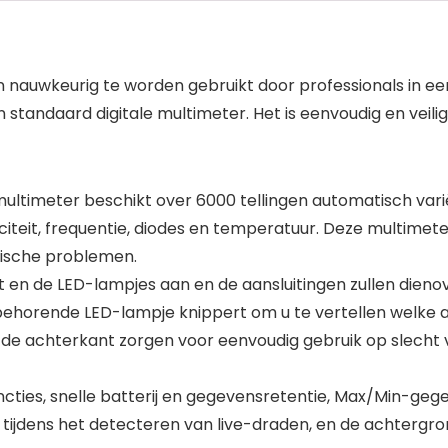
en nauwkeurig te worden gebruikt door professionals in 
n standaard digitale multimeter. Het is eenvoudig en vei
ltimeter beschikt over 6000 tellingen automatisch va
citeit, frequentie, diodes en temperatuur. Deze multimete
trische problemen.
en de LED-lampjes aan en de aansluitingen zullen dienov
ijbehorende LED-lampje knippert om u te vertellen welke 
de achterkant zorgen voor eenvoudig gebruik op slecht v
es, snelle batterij en gegevensretentie, Max/Min-gege
ijdens het detecteren van live-draden, en de achtergron