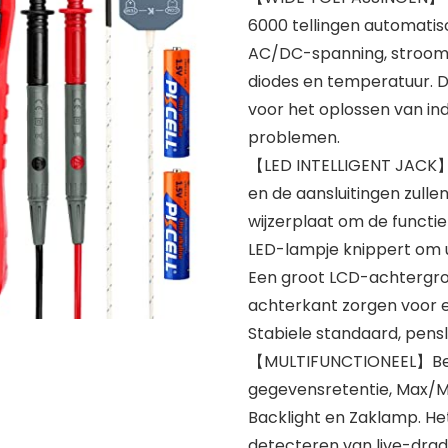
6000 tellingen automatis
AC/DC-spanning, stroom, w
diodes en temperatuur. D
voor het oplossen van ind
problemen.
【LED INTELLIGENT JACK】S
en de aansluitingen zulle
wijzerplaat om de functie
LED-lampje knippert om u 
Een groot LCD-achtergro
achterkant zorgen voor e
Stabiele standaard, pens
【MULTIFUNCTIONEEL】Beschi
gegevensretentie, Max/M
Backlight en Zaklamp. He
detecteren van live-drad