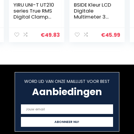
YIRU UNI-T UT210
BSIDE Kleur LCD
series True RMS
Digitale
Digital Clamp
Multimeter 3
Meter AC/DC
Resultaten
Voltage Tester
Display 9999
with ohm,
Tellingen Auto-
€
49.83
€
45.99
Capacitance
Ranging
Measurement…
Ohmmeter,
Oplaadbaar
met Smart
Mode…
WORD LID VAN ONZE MAILLIJST VOOR BEST
Aanbiedingen