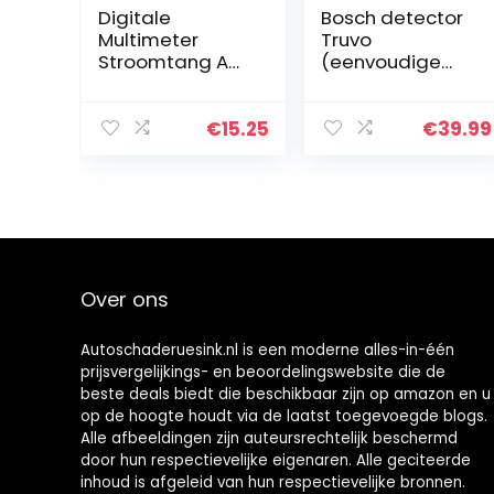
Digitale
Bosch detector
Multimeter
Truvo
Stroomtang AC
(eenvoudige
DC Voltmeter
bediening met
Ampèremeter
één knop,
Stroomtang
muurscanner
€
15.25
€
39.99
Nijptang
voor kabels en
Ohmmeter Volt
metaal)
Tester LCD
Meter Pocket…
Over ons
Autoschaderuesink.nl is een moderne alles-in-één
prijsvergelijkings- en beoordelingswebsite die de
beste deals biedt die beschikbaar zijn op amazon en u
op de hoogte houdt via de laatst toegevoegde blogs.
Alle afbeeldingen zijn auteursrechtelijk beschermd
door hun respectievelijke eigenaren. Alle geciteerde
inhoud is afgeleid van hun respectievelijke bronnen.