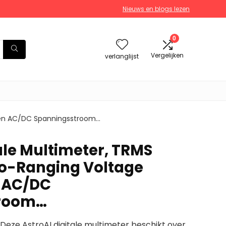
Nieuws en blogs lezen
0
Vergelijken
verlanglijst
eten AC/DC Spanningsstroom…
ale Multimeter, TRMS
to-Ranging Voltage
n AC/DC
troom…
e AstroAI digitale multimeter beschikt over