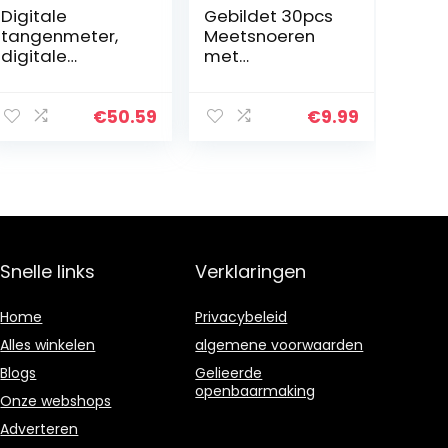
Digitale
Gebildet 30pcs
tangenmeter,
Meetsnoeren
digitale
met
tangenmeter,
Krokodillenklem
multimeter,
men set
draagbare
Geïsoleerde
€
50.59
€
9.99
AC/DC-
Testkabel
tangenmeter,
Dubbelzijdige
multi-tester
Klemmen(50cm
)
Snelle links
Verklaringen
Home
Privacybeleid
Alles winkelen
algemene voorwaarden
Blogs
Gelieerde
openbaarmaking
Onze webshops
Adverteren