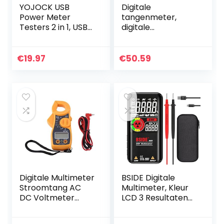
YOJOCK USB
Digitale
Power Meter
tangenmeter,
Testers 2 in 1, USB
digitale
3.0 Digitale
tangenmeter,
Multimeter 3.6-
multimeter,
32V 0-5.1A Type C
draagbare
€
19.97
€
50.59
Tester LCD Digitale
AC/DC-
Multimeter…
tangenmeter,
multi-tester
Digitale Multimeter
BSIDE Digitale
Stroomtang AC
Multimeter, Kleur
DC Voltmeter
LCD 3 Resultaten
Ampèremeter
Display 9999 Telt
Stroomtang
Auto Range