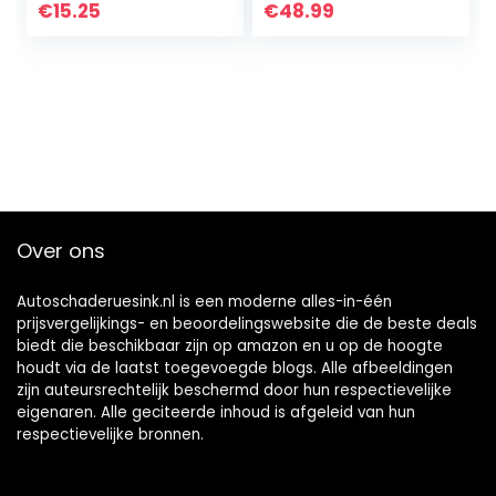
Nijptang
Voltmeter,
€
15.25
€
48.99
Ohmmeter Volt
Oplaadbaar met
Tester LCD Meter
EMF Detector…
Pocket…
Over ons
Autoschaderuesink.nl is een moderne alles-in-één
prijsvergelijkings- en beoordelingswebsite die de beste deals
biedt die beschikbaar zijn op amazon en u op de hoogte
houdt via de laatst toegevoegde blogs. Alle afbeeldingen
zijn auteursrechtelijk beschermd door hun respectievelijke
eigenaren. Alle geciteerde inhoud is afgeleid van hun
respectievelijke bronnen.