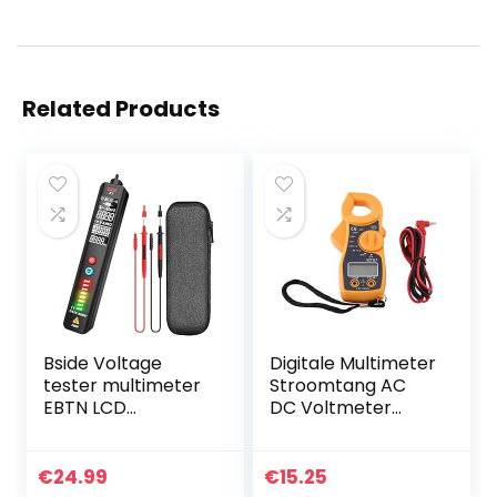
Related Products
Bside Voltage
Digitale Multimeter
tester multimeter
Stroomtang AC
EBTN LCD
DC Voltmeter
contactloze
Ampèremeter
wisselspanningsde
Stroomtang
tector met
Nijptang
€
24.99
€
15.25
instelbare
Ohmmeter Volt