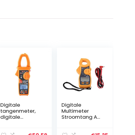
Digitale
Digitale
tangenmeter,
Multimeter
digitale
Stroomtang AC
tangenmeter,
DC Voltmeter
multimeter,
Ampèremeter