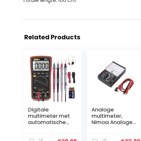
Totale lengte: 100 cm.
Related Products
Digitale
Analoge
multimeter met
multimeter,
automatische
Nimoa Analoge
bereikkeuze –
Pointer
verlichte teller
Multimeter