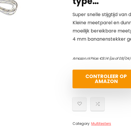
type…
Super snelle stijgtijd va
Kleine meetparel en dunn
moeilijk bereikbare meet
4 mm bananenstekker ges
Amazon.nl Price:
€
8.14
(as of 08/04/
CONTROLEER OP
AMAZON
Category:
Multitesters