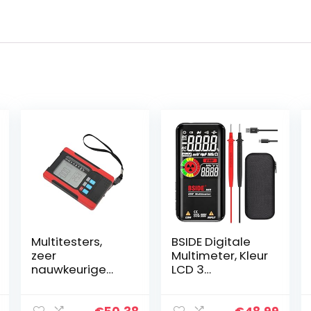
Multitesters,
BSIDE Digitale
zeer
Multimeter, Kleur
nauwkeurige
LCD 3
digitale
Resultaten
multimeter voor
Display 9999