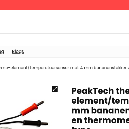
ag
Blogs
rmo-element/temperatuursensor met 4 mm bananenstekker vo
PeakTech th
element/tem
mm bananens
en thermomet