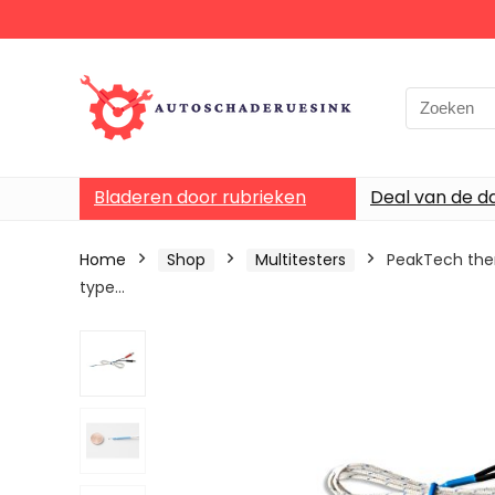
Bladeren door rubrieken
Deal van de d
Home
Shop
Multitesters
PeakTech the
type…