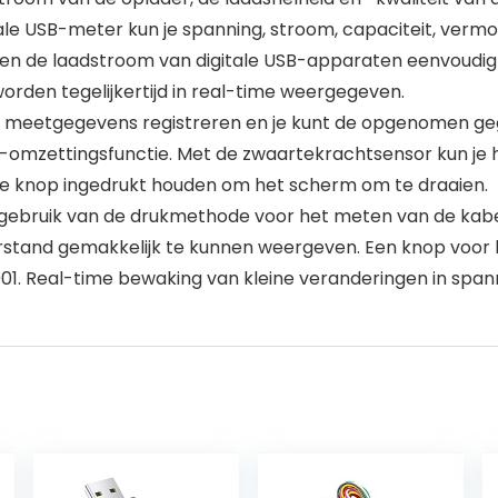
le USB-meter kun je spanning, stroom, capaciteit, vermog
ng en de laadstroom van digitale USB-apparaten eenvoudig
rden tegelijkertijd in real-time weergegeven.
eetgegevens registreren en je kunt de opgenomen gege
mzettingsfunctie. Met de zwaartekrachtsensor kun je he
te knop ingedrukt houden om het scherm om te draaien.
bruik van de drukmethode voor het meten van de kabel
and gemakkelijk te kunnen weergeven. Een knop voor het 
01. Real-time bewaking van kleine veranderingen in span