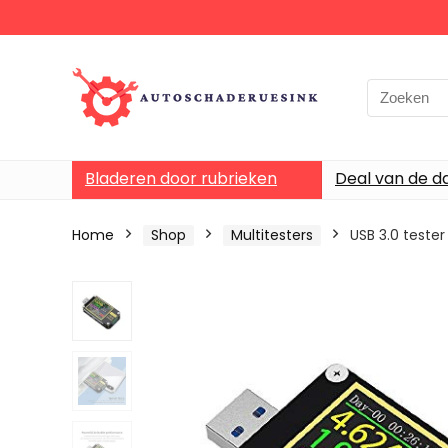
Bladeren door rubrieken
Deal van de d
Home
Shop
Multitesters
USB 3.0 test