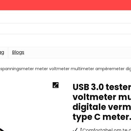
ag
Blogs
er spanningsmeter meter voltmeter multimeter ampèremeter di
USB 3.0 test
voltmeter m
digitale ver
type C meter
【Comfortabel om te dr