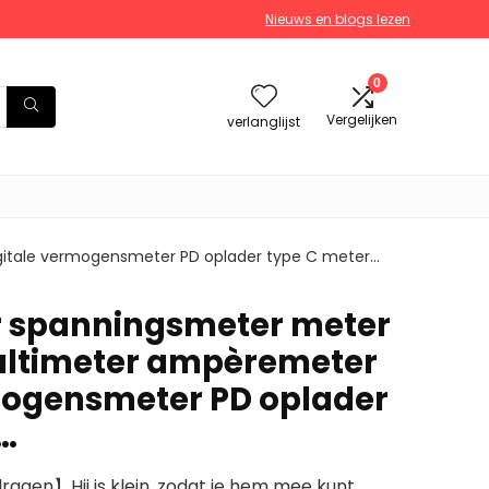
Nieuws en blogs lezen
0
Vergelijken
verlanglijst
gitale vermogensmeter PD oplader type C meter…
er spanningsmeter meter
ultimeter ampèremeter
mogensmeter PD oplader
…
agen】Hij is klein, zodat je hem mee kunt