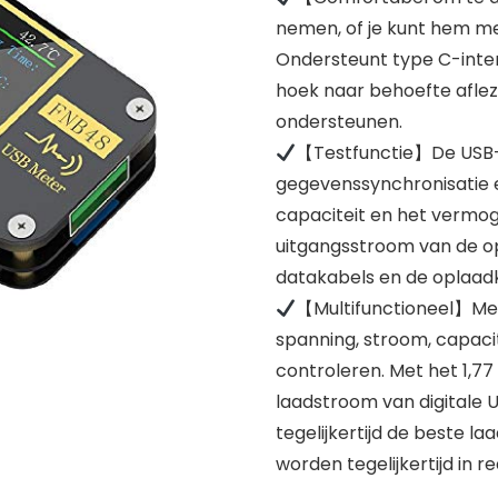
nemen, of je kunt hem me
Ondersteunt type C-interf
hoek naar behoefte afle
ondersteunen.
【Testfunctie】De USB-v
gegevenssynchronisatie e
capaciteit en het vermo
uitgangsstroom van de op
datakabels en de oplaad
【Multifunctioneel】Met 
spanning, stroom, capacit
controleren. Met het 1,77
laadstroom van digitale
tegelijkertijd de beste 
worden tegelijkertijd in 