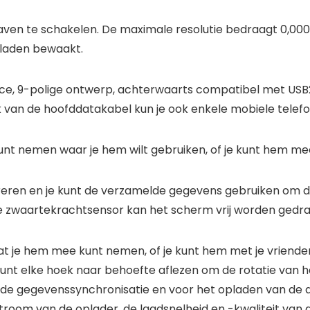
rgaven te schakelen. De maximale resolutie bedraagt 0,000
pladen bewaakt.
rface, 9-polige ontwerp, achterwaarts compatibel met US
 van de hoofddatakabel kun je ook enkele mobiele telefo
e kunt nemen waar je hem wilt gebruiken, of je kunt hem 
reren en je kunt de verzamelde gegevens gebruiken om de
 zwaartekrachtsensor kan het scherm vrij worden gedra
at je hem mee kunt nemen, of je kunt hem met je vriende
 kunt elke hoek naar behoefte aflezen om de rotatie van
de gegevenssynchronisatie en voor het opladen van de a
room van de oplader, de laadsnelheid en -kwaliteit van 