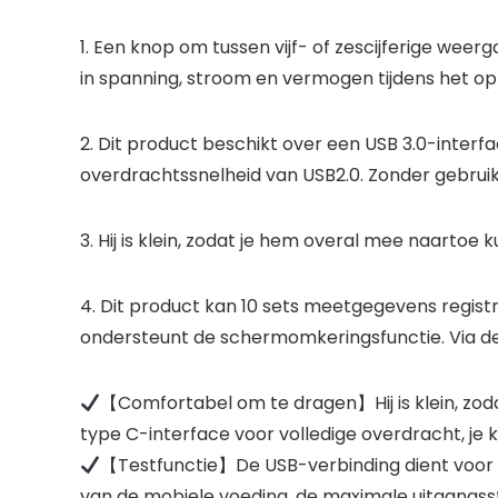
1. Een knop om tussen vijf- of zescijferige wee
in spanning, stroom en vermogen tijdens het o
2. Dit product beschikt over een USB 3.0-inte
overdrachtssnelheid van USB2.0. Zonder gebruik
3. Hij is klein, zodat je hem overal mee naarto
4. Dit product kan 10 sets meetgegevens regist
ondersteunt de schermomkeringsfunctie. Via de
【Comfortabel om te dragen】Hij is klein, zod
type C-interface voor volledige overdracht, je
【Testfunctie】De USB-verbinding dient voor 
van de mobiele voeding, de maximale uitgangsst