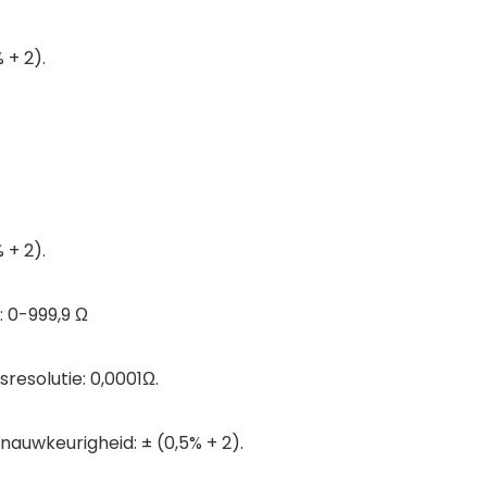
 + 2).
 + 2).
: 0-999,9 Ω
resolutie: 0,0001Ω.
auwkeurigheid: ± (0,5% + 2).