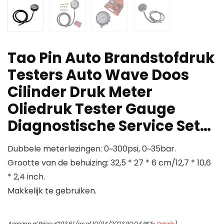
Tao Pin Auto Brandstofdruk
Testers Auto Wave Doos
Cilinder Druk Meter
Oliedruk Tester Gauge
Diagnostische Service Set…
Dubbele meterlezingen: 0~300psi, 0~35bar.
Grootte van de behuizing: 32,5 * 27 * 6 cm/12,7 * 10,6
* 2,4 inch.
Makkelijk te gebruiken.
Amazon.nl Price:
€
103.61
(as of 10/04/2023 00:04 PST-
Details
)