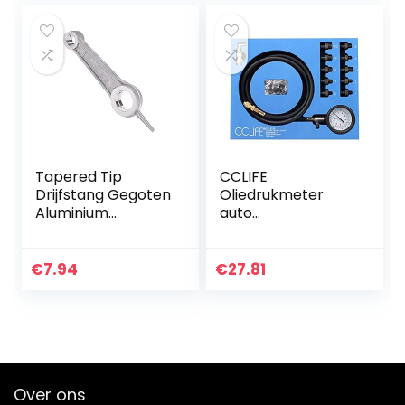
Accessoires:
Tapered Tip
CCLIFE
Drijfstang Gegoten
Oliedrukmeter
Aluminium
auto
Tapered Tip
oliedrukmeter
Accessoires voor
oliedruk tester
Luchtcompressor
tester 0-10bar
€
7.94
€
27.81
Tractor Verticale
Motoren…
Over ons