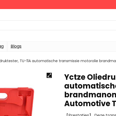
ag
Blogs
druktester, TU-11A automatische transmissie motorolie brandm
Yctze Oliedru
automatische
brandmanome
Automotive T
【Prestaties】 Deze trans