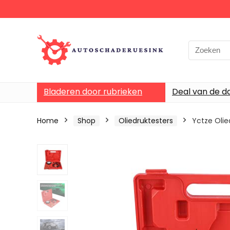
Bladeren door rubrieken
Deal van de d
Home
Shop
Oliedruktesters
Yctze Olie