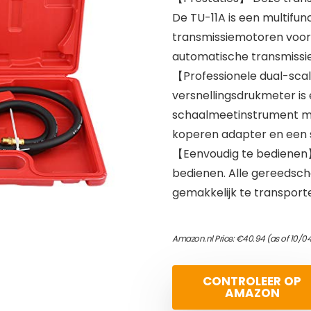
De TU-11A is een multifu
transmissiemotoren voor
automatische transmissie
【Professionele dual-sc
versnellingsdrukmeter is 
schaalmeetinstrument met
koperen adapter en een 
【Eenvoudig te bedienen】
bedienen. Alle gereedsch
gemakkelijk te transporte
Amazon.nl Price:
€
40.94
(as of 10/0
CONTROLEER OP
AMAZON