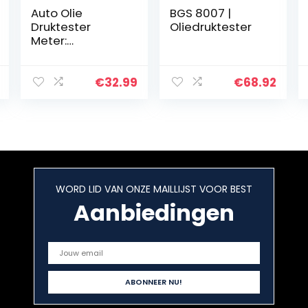
Auto Olie
BGS 8007 |
Druktester
Oliedruktester
Meter:
Automatische
Transmissie
Druk Tester Tool
€
32.99
€
68.92
Garage Tool Kit
Set met Case
en 11 Adapters
TU-11A…
WORD LID VAN ONZE MAILLIJST VOOR BEST
Aanbiedingen