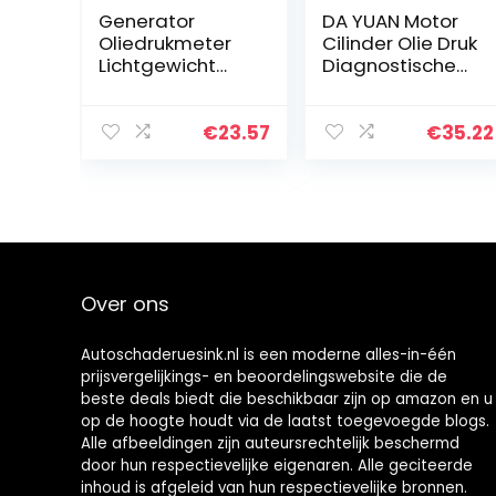
Generator
DA YUAN Motor
Oliedrukmeter
Cilinder Olie Druk
Lichtgewicht
Diagnostische
Oliedrukmeter
Tester Tool Set
ABS Behuizing
Mechanische
€
23.57
€
35.22
Oliedrukmeter
Generator voor
Accessoires:
Over ons
Autoschaderuesink.nl is een moderne alles-in-één
prijsvergelijkings- en beoordelingswebsite die de
beste deals biedt die beschikbaar zijn op amazon en u
op de hoogte houdt via de laatst toegevoegde blogs.
Alle afbeeldingen zijn auteursrechtelijk beschermd
door hun respectievelijke eigenaren. Alle geciteerde
inhoud is afgeleid van hun respectievelijke bronnen.