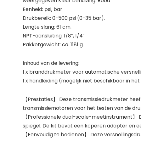
weergegeven Kleur behuizing: Rood
Eenheid: psi, bar
Drukbereik: 0-500 psi (0-35 bar).
Lengte slang: 61 cm.
NPT-aansluiting: 1/8″, 1/4″
Pakketgewicht: ca. 1181 g.
Inhoud van de levering:
1 x branddrukmeter voor automatische versnell
1 x handleiding (mogelijk niet beschikbaar in he
【Prestaties】 Deze transmissiedrukmeter heeft 
transmissiemotoren voor het testen van de dru
【Professionele dual-scale-meetinstrument】 De
spiegel. De kit bevat een koperen adapter en e
【Eenvoudig te bedienen】 Deze versnellingsdruk