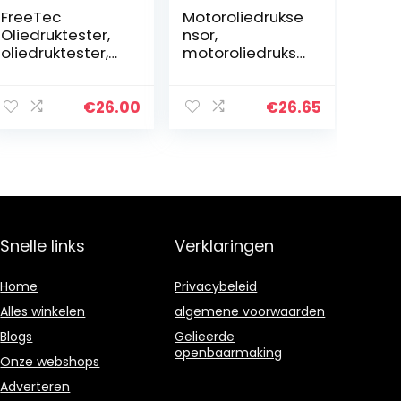
FreeTec
Motoroliedrukse
Oliedruktester,
nsor,
oliedruktester,
motoroliedrukse
set oliefeess,
nsor,
oliedrukmeter,
nauwkeurige
gereedschap
multifunctionele
€
26.00
€
26.65
voor VW Opel
kleine maat
Ford BMW FIAT
voor C27 C32
Snelle links
Verklaringen
Home
Privacybeleid
Alles winkelen
algemene voorwaarden
Blogs
Gelieerde
openbaarmaking
Onze webshops
Adverteren