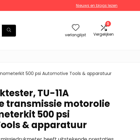
Nieuws en blogs lezen
0
Vergelijken
verlanglijst
anometerkit 500 psi Automotive Tools & apparatuur
ktester, TU-11A
 transmissie motorolie
terkit 500 psi
ools & apparatuur
missiedrukmeter heeft uitstekende prestaties.