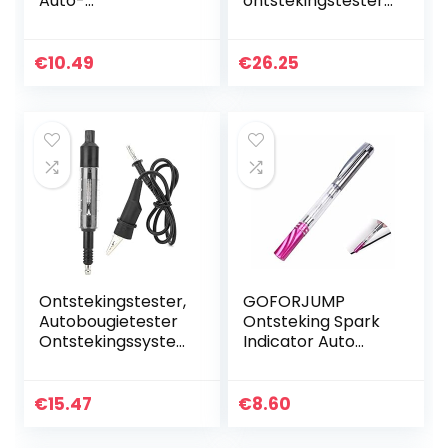
Auto-
ontstekingstester,
ontstekingstester
elektronische
Vonkendetectiepe
foutdetector,
n
€
10.49
€
26.25
Hoogspanningska
beltester
Ontstekingstester,
GOFORJUMP
Autobougietester
Ontsteking Spark
Ontstekingssystee
Indicator Auto
m Spoel
Test Tester
Diagnostische
Bougies Draad
Detector
Spoelen
€
15.47
€
8.60
Automotive
Diagnostisch Tool
Vonkontstekingste