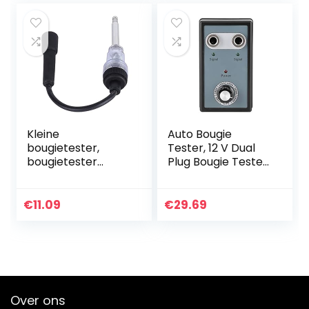
ster Pen…
Kleine
Auto Bougie
bougietester,
Tester, 12 V Dual
bougietester
Plug Bougie Tester
Universele
Diagnostic Tool
nauwkeurige
met Indicator Licht
ontstekingstester
US Plug 100-240 V
€
11.09
€
29.69
Multifunctioneel
+ EU Plug Adapter…
voor alle auto’s
Over ons