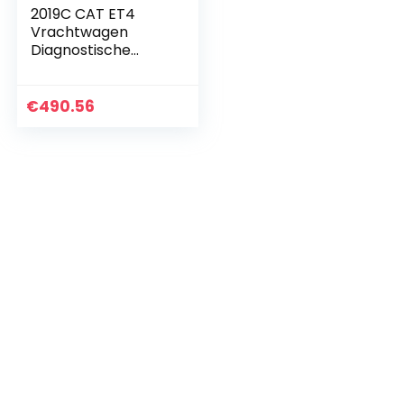
2019C CAT ET4
Vrachtwagen
Diagnostische
Adapter Heavy
Duty Diagnostisch
Hulpmiddel 478-
€
490.56
0235
Graafmachine
Realtime…