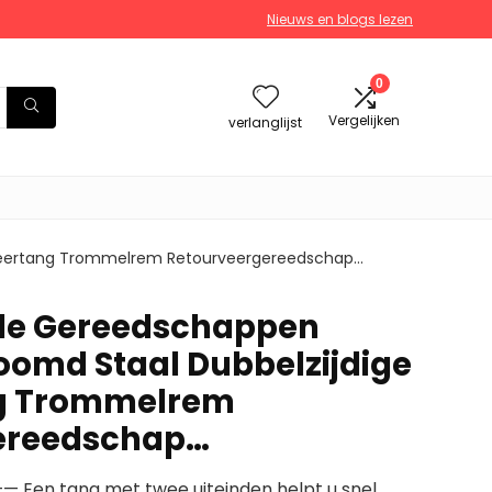
Nieuws en blogs lezen
0
Vergelijken
verlanglijst
veertang Trommelrem Retourveergereedschap…
de Gereedschappen
roomd Staal Dubbelzijdige
g Trommelrem
ereedschap…
— Een tang met twee uiteinden helpt u snel