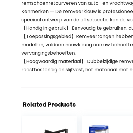
remschoenretourveren van auto- en vrachtwag
Kenmerken — De remveerklauw is professioneel 
speciaal ontwerp van de offsetsectie kan de vi
【Handig in gebruik】 Eenvoudig te gebruiken, dubb
【Toepassingsgebied】Remveertangen hebben een 
modellen, voldoen nauwkeurig aan uw behoeften,
vervangingsbehoeften.
【Hoogwaardig materiaal】 Dubbelzijdige remvee
roestbestendig en slijtvast, het materiaal met 
Related Products