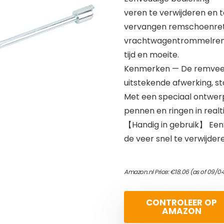
veren te verwijderen en te
vervangen remschoenret
vrachtwagentrommelremm
tijd en moeite.
Kenmerken — De remveerk
uitstekende afwerking, s
Met een speciaal ontwerp 
pennen en ringen in rea
【Handig in gebruik】 Eenv
de veer snel te verwijdere
Amazon.nl Price:
€
18.06
(as of 09/0
CONTROLEER OP
AMAZON