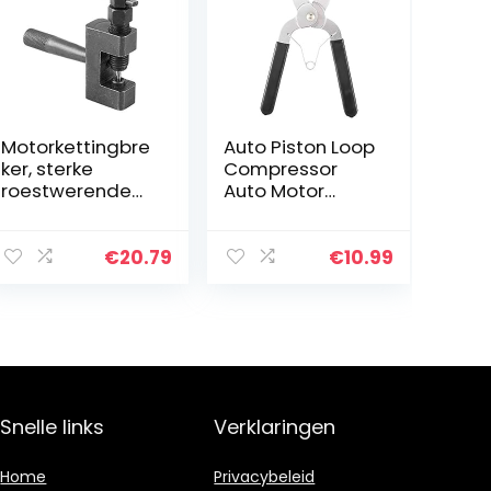
Motorkettingbre
Auto Piston Loop
ker, sterke
Compressor
roestwerende
Auto Motor
duurzame
Zuiger Loop
motorkettingsnij
Compressor
der met hoge
Tang Expander
€
20.79
€
10.99
weerstand voor
Installer
het breken van
Verwijder
kettingen
Reparatie Tool
Snelle links
Verklaringen
Home
Privacybeleid