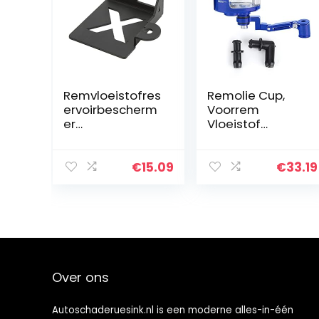
Remvloeistofres
Remolie Cup,
ervoirbescherm
Voorrem
er
Vloeistof
Achterremreser
Reservoir CNC
voirbeschermer
Aluminium
Vloeistofreservo
Motorcbike Olie
€
15.09
€
33.19
irbeschermer
Cup Set,
Cover
Vloeistof
Motorfiets…
Reservoir Olie
Cup Fit voor ZX…
Over ons
Autoschaderuesink.nl is een moderne alles-in-één