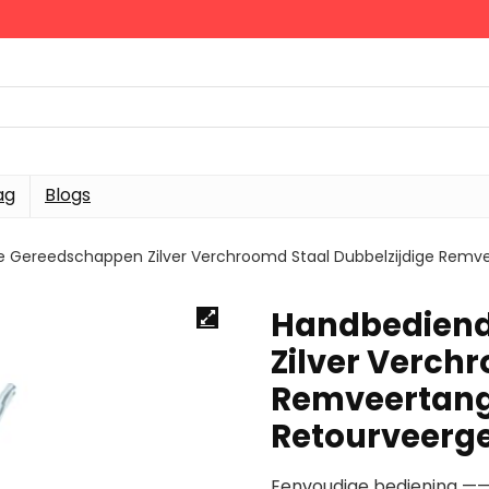
ag
Blogs
 Gereedschappen Zilver Verchroomd Staal Dubbelzijdige Rem
Handbedien
Zilver Verch
Remveertan
Retourveerg
Eenvoudige bediening ——