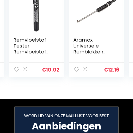
Remvloeistof
Aramox
Tester
Universele
Remvloeistof
Remblokken
Tester Pen 5 LED
Meten Tool, Auto
Indicator Auto
Remblokken
Testing Tool
Detectie Pen
€
10.02
€
12.16
voor DOT3/4/5
Schaal
Bandenprofiel
Diepte
Diktemeter…
WORD LID VAN ONZE MAILLIJST VOOR BEST
Aanbiedingen