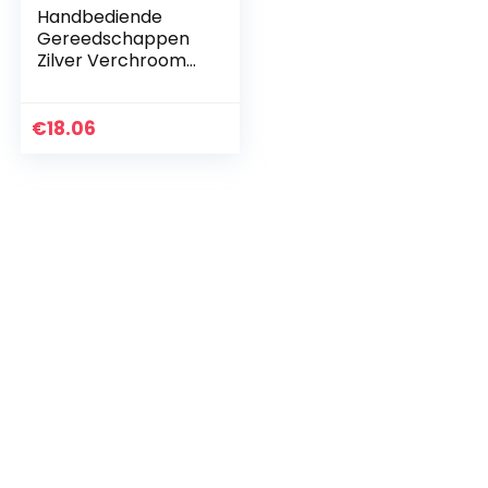
Handbediende
Gereedschappen
Zilver Verchroomd
Staal Dubbelzijdige
Remveertang
Trommelrem
€
18.06
Retourveergereeds
chap…