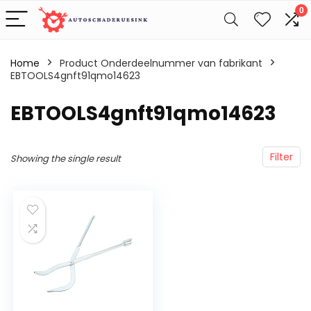
0
Home
Product Onderdeelnummer van fabrikant
EBTOOLS4gnft91qmo14623
‎EBTOOLS4gnft91qmo14623
Filter
Showing the single result