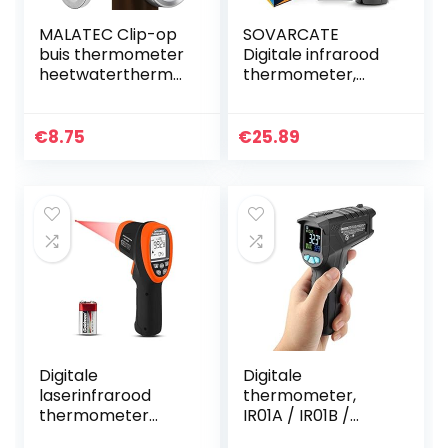
MALATEC Clip-op
SOVARCATE
buis thermometer
Digitale infrarood
heetwaterthermo
thermometer,
meter bimetaal
nauwkeurig
temperatuurweer
contactloos, -32
gave en veer 8122
°C tot 600 °C,
€
8.75
€
25.89
instelbare
emissiegraad…
Digitale
Digitale
laserinfrarood
thermometer,
thermometer
IR01A / IR01B /
pyrometer-58°F ~
IR01C LCD-scherm