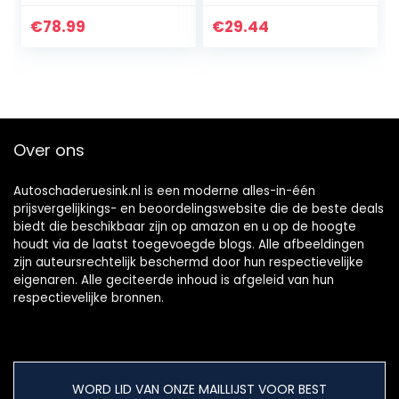
2732°F (-50° C ~
Infraroodthermom
1500°C) met LCD-
eter, contactloze
€
78.99
€
29.44
verlichting,Infraroo
temperatuurmete
d thermometer…
r Pyrometer…
Over ons
Autoschaderuesink.nl is een moderne alles-in-één
prijsvergelijkings- en beoordelingswebsite die de beste deals
biedt die beschikbaar zijn op amazon en u op de hoogte
houdt via de laatst toegevoegde blogs. Alle afbeeldingen
zijn auteursrechtelijk beschermd door hun respectievelijke
eigenaren. Alle geciteerde inhoud is afgeleid van hun
respectievelijke bronnen.
WORD LID VAN ONZE MAILLIJST VOOR BEST