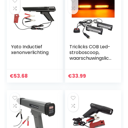
Yato Inductief
Triclicks COB Led-
xenonverlichting
stroboscoop,
waarschuwingslich
t, lichtstrip,
waarschuwing,
knipperlicht,
€
53.68
€
33.99
stroboscoop,
knipperlicht…