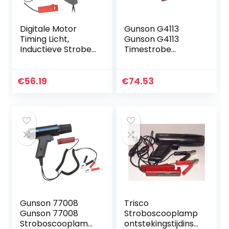
Digitale Motor
Gunson G4113
Timing Licht,
Gunson G4113
Inductieve Strobe
Timestrobe
Timing Licht, 12 V
stroboscoop lamp
Ontsteking Timing
M. Inductieve
Licht Motor Timing
klemmen
€
56.19
€
74.53
Pistool…
Gunson 77008
Trisco
Gunson 77008
Stroboscooplamp
Stroboscooplamp
ontstekingstijdinst