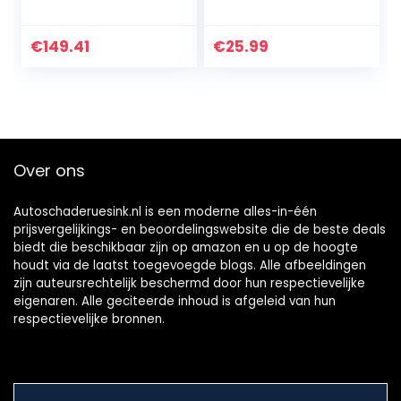
met
ellingspistool
ontstekingsregela
10.000 rpm
ar
inductief
€
149.41
€
25.99
Over ons
Autoschaderuesink.nl is een moderne alles-in-één
prijsvergelijkings- en beoordelingswebsite die de beste deals
biedt die beschikbaar zijn op amazon en u op de hoogte
houdt via de laatst toegevoegde blogs. Alle afbeeldingen
zijn auteursrechtelijk beschermd door hun respectievelijke
eigenaren. Alle geciteerde inhoud is afgeleid van hun
respectievelijke bronnen.