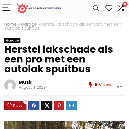
0
Home
»
Garage
»
Herstel lakschade als een pro met een
autolak spuitbus
Garage
Herstel lakschade als
een pro met een
autolak spuitbus
Musk
9
Views
August 11, 2023
0
Save