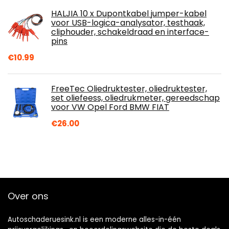
HALJIA 10 x Dupontkabel jumper-kabel
voor USB-logica-analysator, testhaak,
cliphouder, schakeldraad en interface-
pins
€
10.99
FreeTec Oliedruktester, oliedruktester,
set oliefeess, oliedrukmeter, gereedschap
voor VW Opel Ford BMW FIAT
€
26.00
Over ons
Autoschaderuesink.nl is een moderne alles-in-één