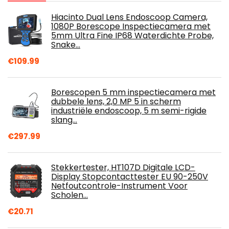
Hiacinto Dual Lens Endoscoop Camera,
1080P Borescope Inspectiecamera met
5mm Ultra Fine IP68 Waterdichte Probe,
Snake…
€
109.99
Borescopen 5 mm inspectiecamera met
dubbele lens, 2,0 MP 5 in scherm
industriële endoscoop, 5 m semi-rigide
slang…
€
297.99
Stekkertester, HT107D Digitale LCD-
Display Stopcontacttester EU 90-250V
Netfoutcontrole-Instrument Voor
Scholen…
€
20.71