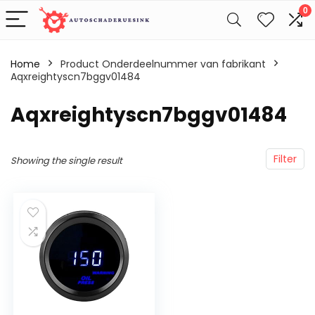
0
Home
Product Onderdeelnummer van fabrikant
Aqxreightyscn7bggv01484
‎Aqxreightyscn7bggv01484
Filter
Showing the single result