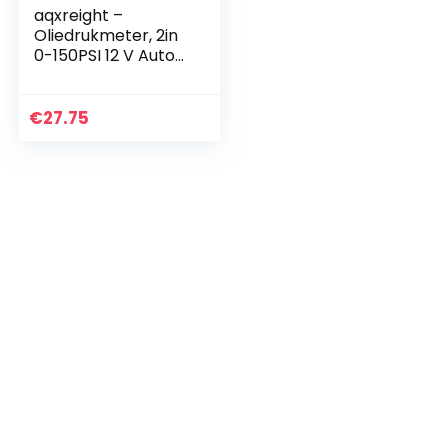
aqxreight –
Oliedrukmeter, 2in
0-150PSI 12 V Auto
Digitale Blauwe LED
Hoge
nauwkeurigheid
€
27.75
Oliedrukmeter
Gauge met sensor