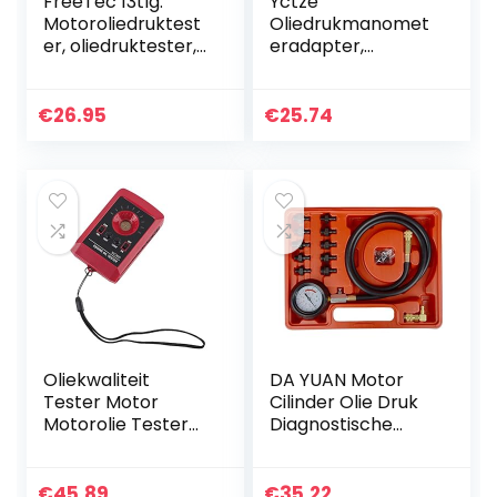
FreeTec 13tlg.
Yctze
Motoroliedruktest
Oliedrukmanomet
er, oliedruktester,
eradapter,
meetapparaat,
messing 1/4 NPT
oliedruktester,
T-stuk zender
gereedschap
geschikt voor BA
€
26.95
€
25.74
tester, 0-35 bar
BF FG – 4.0 en V8
Oliekwaliteit
DA YUAN Motor
Tester Motor
Cilinder Olie Druk
Motorolie Tester
Diagnostische
Analyzer Motor
Tester Tool Set
Diesel Detector
met Kalibratie
€
45.89
€
35.22