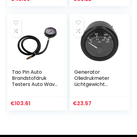
Functie voor Auto
Motor Motor…
Tao Pin Auto
Generator
Brandstofdruk
Oliedrukmeter
Testers Auto Wave
Lichtgewicht
Doos Cilinder Druk
Oliedrukmeter ABS
Meter Oliedruk
Behuizing
Tester Gauge
Mechanische
€
103.61
€
23.57
Diagnostische
Oliedrukmeter
Service Set…
Generator voor
Accessoires: