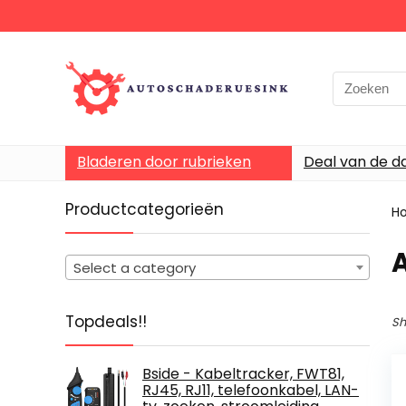
Bladeren door rubrieken
Deal van de d
Productcategorieën
H
Select a category
Topdeals!!
Sh
Bside - Kabeltracker, FWT81,
RJ45, RJ11, telefoonkabel, LAN-