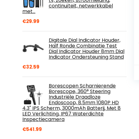
tv, zoeken, stroomleiding,
continuïteit, netwerkkabel
met…
€
29.99
Digitale Dial Indicator Houder,
Half Ronde Combinatie Test
Dial Indicator Houder 8mm Dial
Indicator Ondersteuning Stand
€
32.59
Borescopen Scharnierende
Borescope, 360° Steering
Industriële Draadloze
Endoscoop, 8.5mm 1080P HD
4.3" IPS Scherm, 3000mAh Batterij, Met 8
LED Verlichting, IP67 Waterdichte
Inspectiecamera
€
541.99