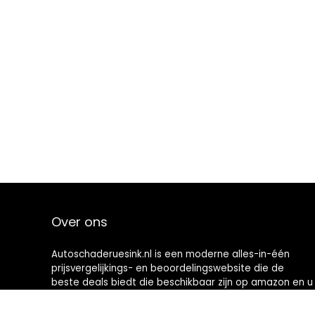
Over ons
Autoschaderuesink.nl is een moderne alles-in-één
prijsvergelijkings- en beoordelingswebsite die de
beste deals biedt die beschikbaar zijn op amazon en u
op de hoogte houdt via de laatst toegevoegde blogs.
Alle afbeeldingen zijn auteursrechtelijk beschermd