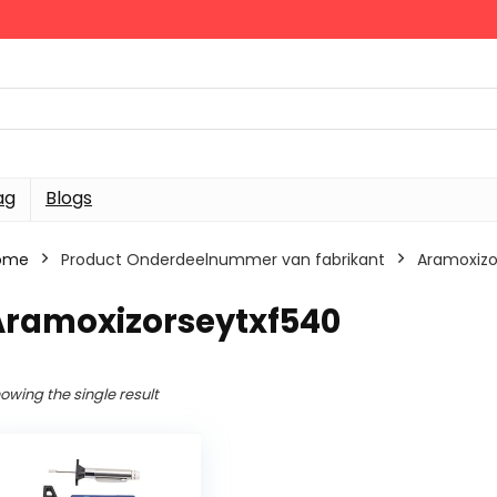
ag
Blogs
ome
Product Onderdeelnummer van fabrikant
‎Aramoxiz
‎Aramoxizorseytxf540
owing the single result