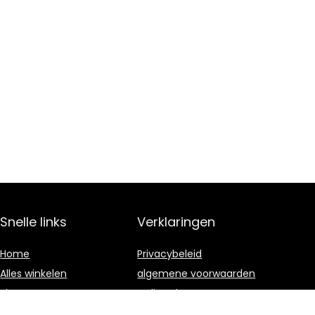
Snelle links
Verklaringen
Home
Privacybeleid
Alles winkelen
algemene voorwaarden
Blogs
Gelieerde
openbaarmaking
Onze webshops