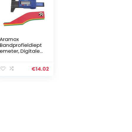
Aramox
Bandprofieldiept
emeter, Digitale
Bandprofielmeter
Kleurgecodeerde
Dieptemeter
€
14.02
Handheld
Draagbaar voor
Auto…