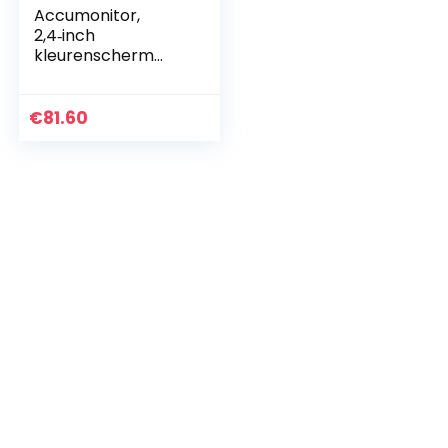
Accumonitor,
2,4‑inch
kleurenscherm
KW650 accutester
Automatische
acculaadtest
€
81.60
nauwkeurig voor
motorfiets voor
6‑12V…