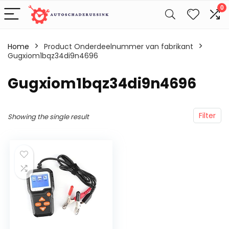
0
Home
Product Onderdeelnummer van fabrikant
Gugxiom1bqz34di9n4696
‎Gugxiom1bqz34di9n4696
Filter
Showing the single result