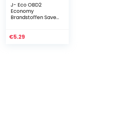
J- Eco OBD2
Economy
Brandstoffen Saver
Tuning Box Chips
Apparaat voor
Benzine
€
5.29
Besparingen Plug
and Play