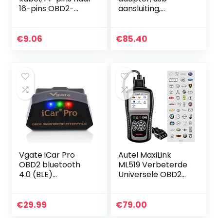
16-pins OBD2-
aansluiting,
adapter
professioneel
Connector
gereedschap voor
Diagnostische
auto‘s, compatibel
€
9.06
€
85.40
kabel voor Nissan
met OBD2,
RenoLink, ForScan…
Vgate iCar Pro
Autel MaxiLink
OBD2 bluetooth
ML519 Verbeterde
4.0 (BLE)
Universele OBD2
diagnoseapparaat
Scanner
voor auto,
Autocodelezer,
foutcode-lezer,
Ondersteunt Alle
€
29.99
€
79.00
ELM 327, V 2.3 voor
10 OBDII Testmodi,