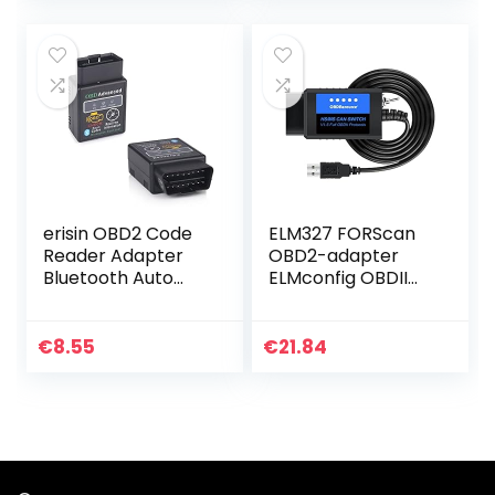
Android/iOS…
Verbeterde…
erisin OBD2 Code
ELM327 FORScan
Reader Adapter
OBD2-adapter
Bluetooth Auto
ELMconfig OBDII
Diagnostische
USB-scanner-
Scanner Tool Auto
diagnosetool met
Fout Check Tool
MS-CAN HS-CAN-
€
8.55
€
21.84
Motor Systeem
schakelaar voor
Diagnostic…
de diagnose van…