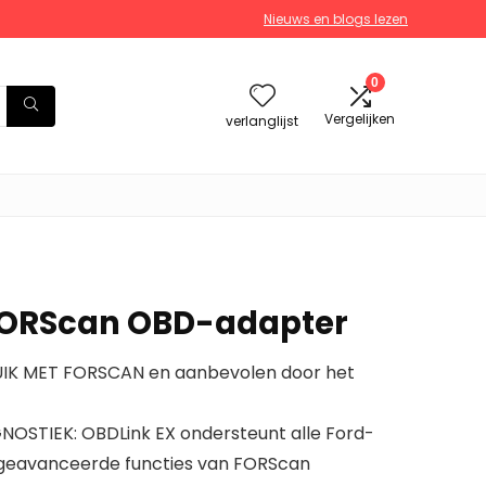
Nieuws en blogs lezen
0
Vergelijken
verlanglijst
FORScan OBD-adapter
K MET FORSCAN en aanbevolen door het
OSTIEK: OBDLink EX ondersteunt alle Ford-
 geavanceerde functies van FORScan