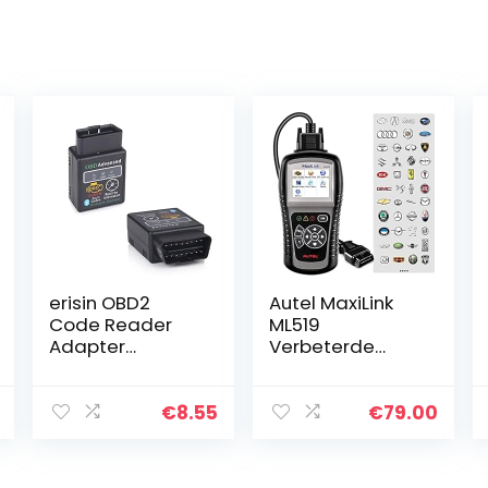
erisin OBD2
Autel MaxiLink
Code Reader
ML519
Adapter
Verbeterde
Bluetooth Auto
Universele OBD2
Diagnostische
Scanner
Scanner Tool
Autocodelezer,
€
8.55
€
79.00
Auto Fout Check
Ondersteunt Alle
Tool Motor
10 OBDII
Systeem
Testmodi,