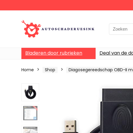
Bladeren door rubrieken
Deal van de d
Home
Shop
Diagosegereedschap OBD-II 