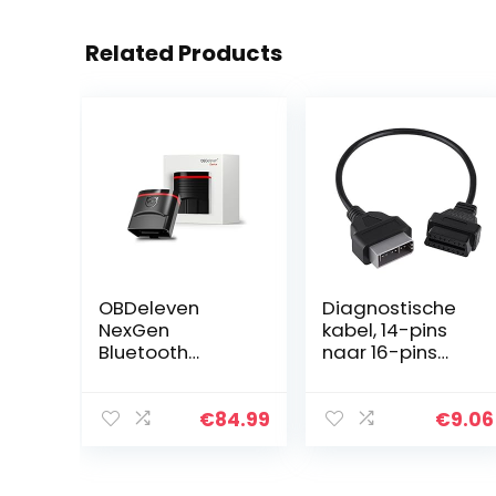
Related Products
OBDeleven
Diagnostische
NexGen
kabel, 14-pins
Bluetooth
naar 16-pins
Diagnostic
OBD2-adapter
Code Reader
Connector
Car Scanner for
Diagnostische
€
84.99
€
9.06
Daily and
kabel voor
Advanced
Nissan
Usage