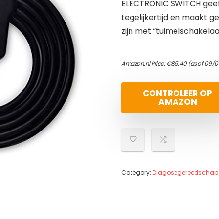
ELECTRONIC SWITCH geef
tegelijkertijd en maakt g
zijn met “tuimelschakela
Amazon.nl Price:
€
85.40
(as of 09/0
CONTROLEER OP
AMAZON
Category:
Diagosegereedschap 