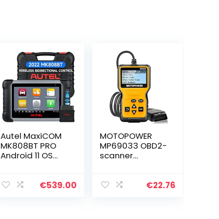
Autel MaxiCOM
MOTOPOWER
MK808BT PRO
MP69033 OBD2-
Android 11 OS
scanner
(Opgewaardeer
universele auto-
d van
motor-
MaxiCheck
foutcode-lezer,
€
539.00
€
22.76
MX808S MK808S
CAN-diagnose-
MK808), 2023
scanner tool
Bidirectionele
voor alle OBD II-