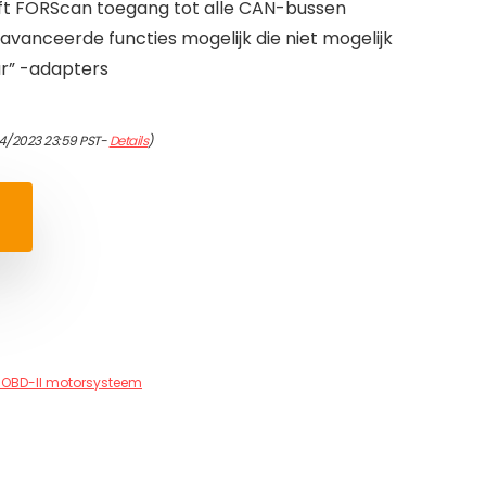
t FORScan toegang tot alle CAN-bussen
eavanceerde functies mogelijk die niet mogelijk
ar” -adapters
4/2023 23:59 PST-
Details
)
OBD-II motorsysteem