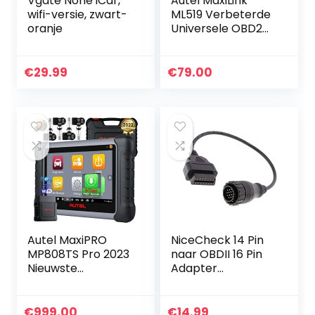
Vgate None iCar,
Autel MaxiLink
wifi-versie, zwart-
ML519 Verbeterde
oranje
Universele OBD2
Scanner
Autocodelezer,
Ondersteunt Alle
€
29.99
€
79.00
10 OBDII Testmodi,
Verbeterde…
Autel MaxiPRO
NiceCheck 14 Pin
MP808TS Pro 2023
naar OBDII 16 Pin
Nieuwste
Adapter
Bidirectionele
Connector Kabel
Scanner met 2
Jaar Gratis
€
999.00
€
14.99