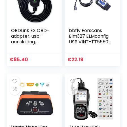
OBDLink EX OBD-
bbfly Forscans
adapter, usb-
Elm327 ELMconfig
aansluiting,
USB VINT-TT55502
professioneel
met MS-CAN voor
gereedschap voor
Ford OBD2-
auto‘s, compatibel
diagnose
€
85.40
€
22.19
met OBD2,
RenoLink, ForScan…