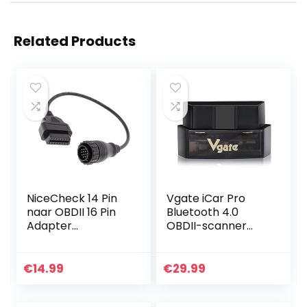
Related Products
NiceCheck 14 Pin
Vgate iCar Pro
naar OBDII 16 Pin
Bluetooth 4.0
Adapter
OBDII-scanner
Connector Kabel
voor Android en
iOS Wireless OBd2
Car Code Reader
€
14.99
€
29.99
Diagnoseapparaat
Automotive