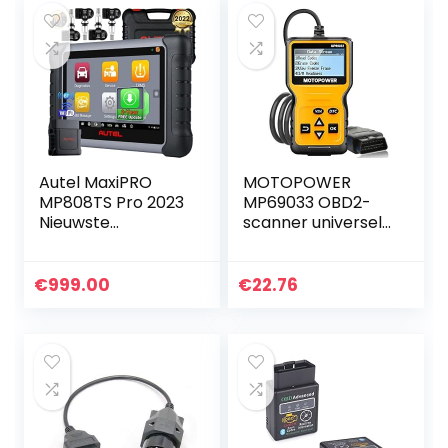
Autel MaxiPRO
MOTOPOWER
MP808TS Pro 2023
MP69033 OBD2-
Nieuwste
scanner universele
Bidirectionele
auto-motor-
Scanner met 2
foutcode-lezer,
Jaar Gratis
CAN-diagnose-
€
999.00
€
22.76
Update [Waarde
scanner tool voor
€1200], 4PCS MX-
alle OBD II-
Sensoren…
protocol…