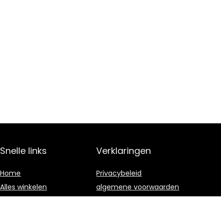
Snelle links
Verklaringen
Home
Privacybeleid
Alles winkelen
algemene voorwaarden
Blogs
Gelieerde
openbaarmaking
Onze webshops