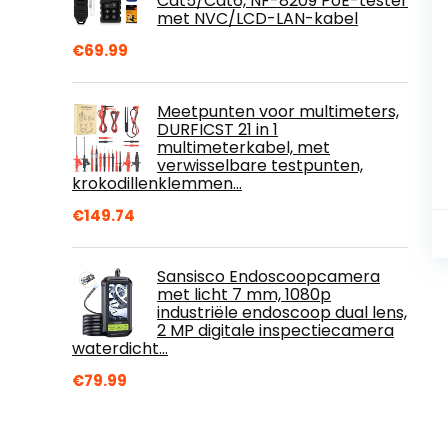
Cat5/Cat6, NF-8209 PoE-tester
met NVC/LCD-LAN-kabel
€
69.99
Meetpunten voor multimeters,
DURFICST 21 in 1
multimeterkabel, met
verwisselbare testpunten,
krokodillenklemmen…
€
149.74
Sansisco Endoscoopcamera
met licht 7 mm, 1080p
industriële endoscoop dual lens,
2 MP digitale inspectiecamera
waterdicht…
€
79.99