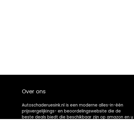
Over ons
Autoschaderuesink.nl is een moderne alles-in-één
prijsvergelijkings- en beoordelingswebsite die de
beste deals biedt die beschikbaar zijn op amazon en u
op de hoogte houdt via de laatst toegevoegde blogs.
Alle afbeeldingen zijn auteursrechtelijk beschermd