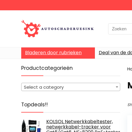
Bladeren door rubrieken
Deal van de d
Productcategorieën
H
Select a category
Topdeals!!
Sh
KOLSOL Netwerkkabeltester,
netwerkkabel-tracker voor