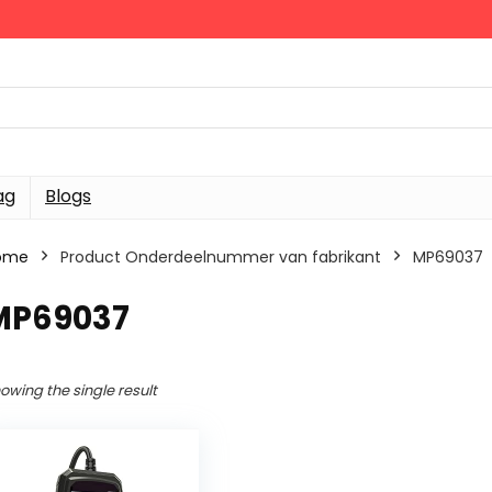
ag
Blogs
ome
Product Onderdeelnummer van fabrikant
‎MP69037
‎MP69037
owing the single result