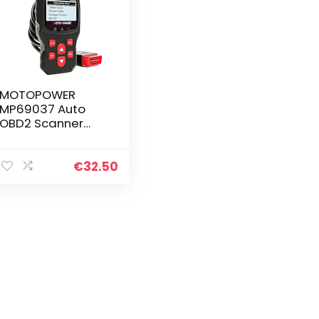
MOTOPOWER
MP69037 Auto
OBD2 Scanner
Code Reader
Motor Fout Code
Reader Scanner
€
32.50
KAN Diagnostic
Scan Tool voor
Alle OBD II…