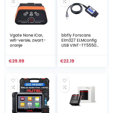
Vgate None iCar,
bbfly Forscans
wifi-versie, zwart-
Elm327 ELMconfig
oranje
USB VINT-TT55502
met MS-CAN voor
Ford OBD2-
diagnose
€
29.99
€
22.19