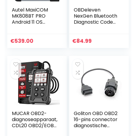
Autel MaxiCOM
OBDeleven
MK808BT PRO
NexGen Bluetooth
Android 11 OS
Diagnostic Code
(Opgewaardeerd
Reader Car
van MaxiCheck
Scanner for Daily
MX808S MK808S
and Advanced
€
539.00
€
84.99
MK808), 2023
Usage
Bidirectionele
Besturing…
MUCAR OBD2-
Goliton OBD OBD2
diagnoseapparaat,
16-pins connector
CDL20 OBD2/EOBD
diagnostische
diagnoseapparaat
adapter