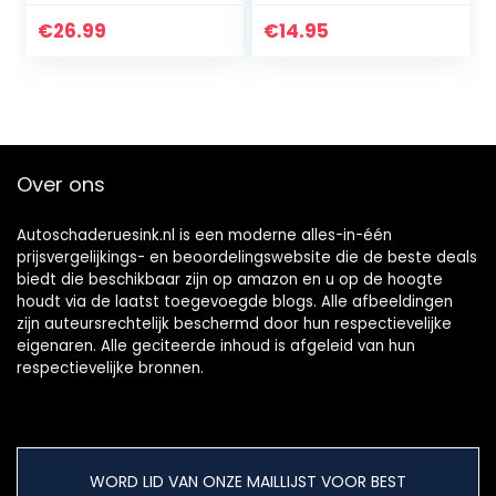
auto, universele
compatibel met
foutcode-lezer
BMW 20 Pin
€
26.99
€
14.95
voor auto‘s met
volledige…
Over ons
Autoschaderuesink.nl is een moderne alles-in-één
prijsvergelijkings- en beoordelingswebsite die de beste deals
biedt die beschikbaar zijn op amazon en u op de hoogte
houdt via de laatst toegevoegde blogs. Alle afbeeldingen
zijn auteursrechtelijk beschermd door hun respectievelijke
eigenaren. Alle geciteerde inhoud is afgeleid van hun
respectievelijke bronnen.
WORD LID VAN ONZE MAILLIJST VOOR BEST