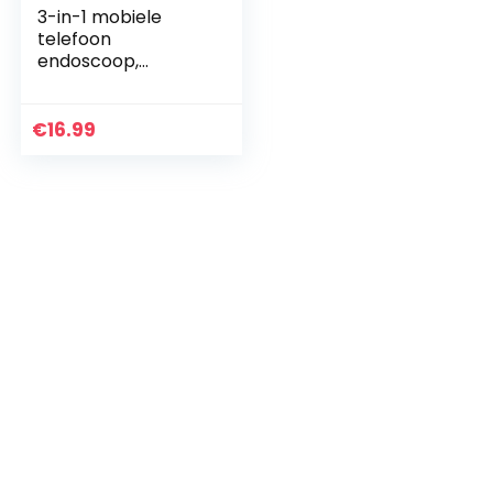
3-in-1 mobiele
telefoon
endoscoop,
endoscoopcamera
met 2 m
slang/kabel en led,
€
16.99
megapixel
inspectiecamera,
IP67…