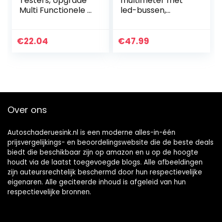
Testers, Upgrade
multimeter met
Multi Functionele 2
led-bussen,
in 1 Type C USB
stroommeter CAT
Tester, LCD
III 1000 V, CAT IV
Digitale
600 V True RMS
€
22.04
€
47.99
Multimeter,
Auto-Range 6000
Spanning, Stroom…
teller…
Over ons
Autoschaderuesink.nl is een moderne alles-in-één
prijsvergelijkings- en beoordelingswebsite die de beste deals
biedt die beschikbaar zijn op amazon en u op de hoogte
houdt via de laatst toegevoegde blogs. Alle afbeeldingen
zijn auteursrechtelijk beschermd door hun respectievelijke
eigenaren. Alle geciteerde inhoud is afgeleid van hun
respectievelijke bronnen.