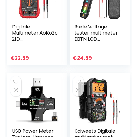
Digitale
Bside Voltage
Multimeter,AoKoZo
tester multimeter
21D
EBTN LCD
Multitesters,6000
contactloze
telt,TRMS
wisselspanningsde
tector met
€
22.99
€
24.99
instelbare
gevoeligheid, led-
zaklamp…
USB Power Meter
Kaiweets Digitale