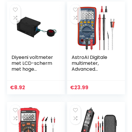
Diyeeni voltmeter
AstroAI Digitale
met LCD-scherm
multimeter,
met hoge
Advanced
resolutie,
Multimeter, meten
multifunctionele
AC/DC spanning,
180-graden-
AC/DC stroom,
€
8.92
€
23.99
kijkhoek,
weerstand,
kleurenLCD-
continuïteit…
digitale voltmeter…