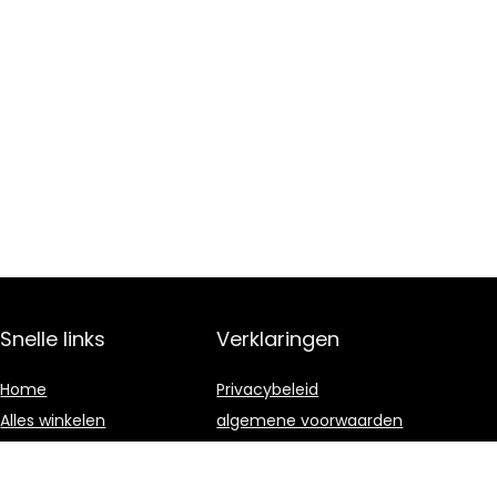
Snelle links
Verklaringen
Home
Privacybeleid
Alles winkelen
algemene voorwaarden
Blogs
Gelieerde
openbaarmaking
Onze webshops