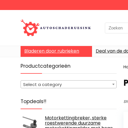
Bladeren door rubrieken
Deal van de d
Productcategorieën
H
‎
Select a category
Topdeals!!
Sh
Motorkettingbreker, sterke
roestwerende duurzame