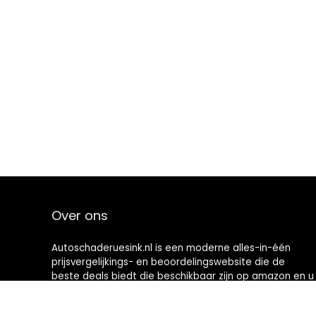
Over ons
Autoschaderuesink.nl is een moderne alles-in-één
prijsvergelijkings- en beoordelingswebsite die de
beste deals biedt die beschikbaar zijn op amazon en u
op de hoogte houdt via de laatst toegevoegde blogs.
Alle afbeeldingen zijn auteursrechtelijk beschermd