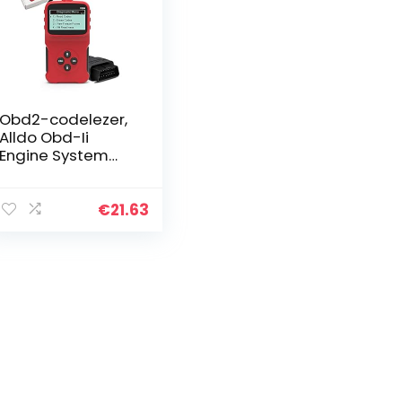
Obd2-codelezer,
Alldo Obd-Ii
Engine System
Diagnostic Tools,
Obd Scanner, Car
Diagnostic
€
21.63
Scanner, Plug and
Play, 5…