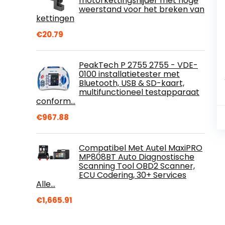
motorkettingsnijder met hoge
weerstand voor het breken van
kettingen
€
20.79
PeakTech P 2755 2755 - VDE-
0100 installatietester met
Bluetooth, USB & SD-kaart,
multifunctioneel testapparaat
conform…
€
967.88
Compatibel Met Autel MaxiPRO
MP808BT Auto Diagnostische
Scanning Tool OBD2 Scanner,
ECU Codering, 30+ Services
Alle…
€
1,665.91