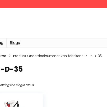
ag
Blogs
ome
Product Onderdeelnummer van fabrikant
‎P-D-35
P-D-35
owing the single result