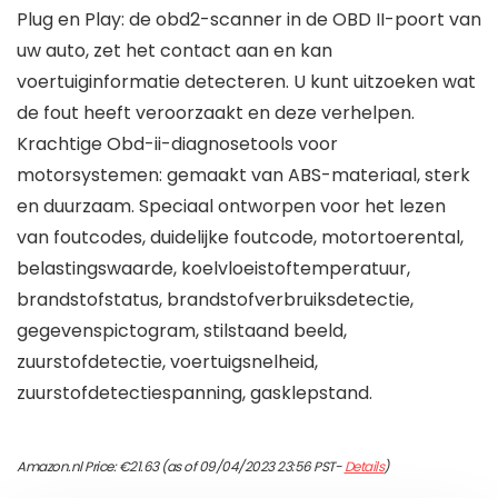
Plug en Play: de obd2-scanner in de OBD II-poort van
uw auto, zet het contact aan en kan
voertuiginformatie detecteren. U kunt uitzoeken wat
de fout heeft veroorzaakt en deze verhelpen.
Krachtige Obd-ii-diagnosetools voor
motorsystemen: gemaakt van ABS-materiaal, sterk
en duurzaam. Speciaal ontworpen voor het lezen
van foutcodes, duidelijke foutcode, motortoerental,
belastingswaarde, koelvloeistoftemperatuur,
brandstofstatus, brandstofverbruiksdetectie,
gegevenspictogram, stilstaand beeld,
zuurstofdetectie, voertuigsnelheid,
zuurstofdetectiespanning, gasklepstand.
Amazon.nl Price:
€
21.63
(as of 09/04/2023 23:56 PST-
Details
)