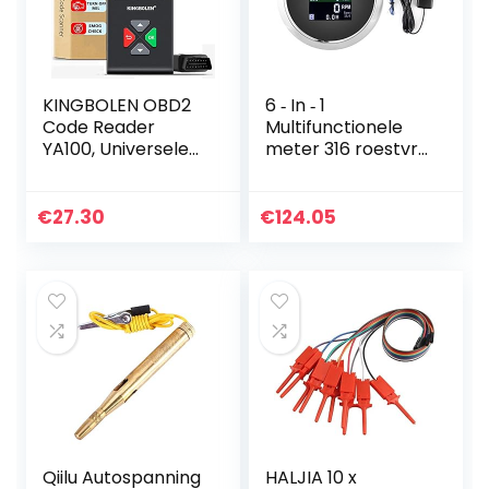
KINGBOLEN OBD2
6 ‑ In ‑ 1
Code Reader
Multifunctionele
YA100, Universele
meter 316 roestvrij
Auto Diagnostic
staal Waterdichte
Tool Motor Fout
digitale meter
Code Reader &
Digitale meter
€
27.30
€
124.05
Controleer
Anti-
Motorlicht met…
condensmeter
voor…
Qiilu Autospanning
HALJIA 10 x