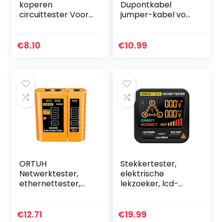
koperen
Dupontkabel
circuittester Voor
jumper-kabel voor
lange 6V-24V
USB-logica-
systeemsonde
analysator,
continuïteitstester
testhaak,
€
8.10
€
10.99
cliphouder,
schakeldraad en
interface-pins
ORTUH
Stekkertester,
Netwerktester,
elektrische
ethernettester,
lekzoeker, lcd-
ethernettester,
display,
netwerk- en
aardingskabel,
kabeltester,
nullijn, live-
€
12.71
€
19.99