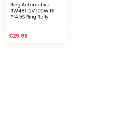
Ring Automotive
RW481 12V 100W H1
P14.5S Ring Rally
Sport Halogeen
Koplamp
€
25.99