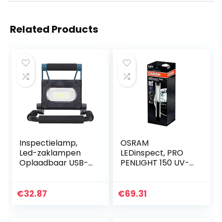
Related Products
Inspectielamp,
OSRAM
Led-zaklampen
LEDinspect, PRO
Oplaadbaar USB-
PENLIGHT 150 UV-
opladen met een
A, LED-inspectie
standaard voor
en
autoreparatie
werkplaatslamp,
€
32.87
€
69.31
voor huishoudelijk
kartonnen doos
kamperen