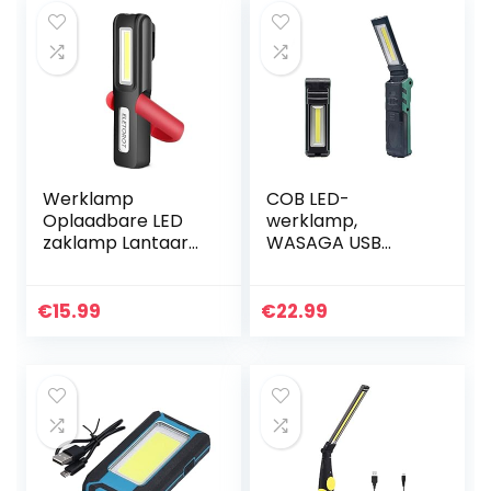
Werklamp
COB LED-
Oplaadbare LED
werklamp,
zaklamp Lantaarn
WASAGA USB
Inspectielamp
Oplaadbare
Campinglamp 3W
Inspectielamp,
COB LED lamp
Draagbaar,
€
15.99
€
22.99
Magnetische voet
Opvouwbaar, 270
en ophanghaak,
Graden Draaibaar
voor…
met Magnetisch
en…