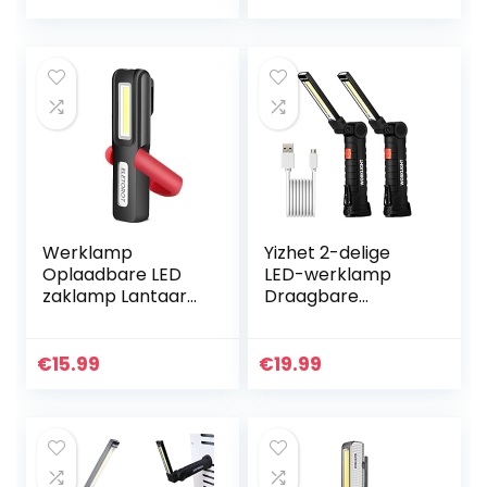
voor huishoudelijk
flexibele
kamperen
zwanenhals, 17…
Werklamp
Yizhet 2-delige
Oplaadbare LED
LED-werklamp
zaklamp Lantaarn
Draagbare
Inspectielamp
oplaadbare
Campinglamp 3W
werkplaatslamp
COB LED lamp
COB-
€
15.99
€
19.99
Magnetische voet
inspectielampen
en ophanghaak,
met magnetische
voor…
voet voor…