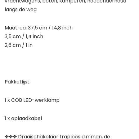
vrachtwagens, boten, kamperen, noodonderhoud
langs de weg
Maat: ca. 37,5 cm / 14,8 inch
3,5 cm / 1,4 inch
2,6 cm / 1 in
Pakketlijst:
1 x COB LED-werklamp
1 x oplaadkabel
✤✤✤ Draaischakelaar traploos dimmen, de