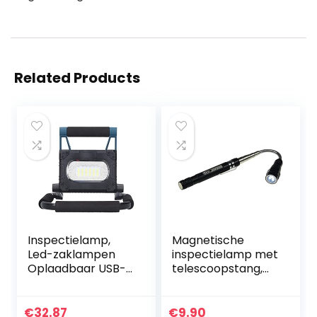
Related Products
Inspectielamp,
Magnetische
Led-zaklampen
inspectielamp met
Oplaadbaar USB-
telescoopstang,
opladen met een
gereedschap met
standaard voor
magneethouder,
autoreparatie
led-verlichting,
€
32.87
€
9.90