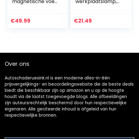
magnetische voet
werkplaatslamp,
– 12 V/24 V
magnetische
COB-
inspectielampen
€
49.99
€
21.49
met 4 lichtmodi,
oplaadbare
campinglamp met
80/280…
Over ons
Autoschaderuesink.nl is een moderne alles-in-één
prijsvergelijkings- en beoordelingswebsite die de beste deals
biedt die beschikbaar zijn op amazon en u op de hoogte
houdt via de laatst toegevoegde blogs. Alle afbeeldingen
zijn auteursrechtelijk beschermd door hun respectievelijke
eigenaren. Alle geciteerde inhoud is afgeleid van hun
respectievelijke bronnen.