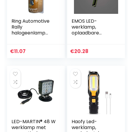
Ring Automotive
EMOS LED-
Rally
werklamp,
halogeenlamp
oplaadbare
RW492, 12°V,
werkplaatslamp
130°W, H3 Pk22S
met powerbank,
haak en 4x
€
11.07
€
20.28
magneet, 670 lm,
40 m lichtbreedte,
2200 mAh…
LED-MARTIN® 48 W
Haofy Led-
werklamp met
werklamp,