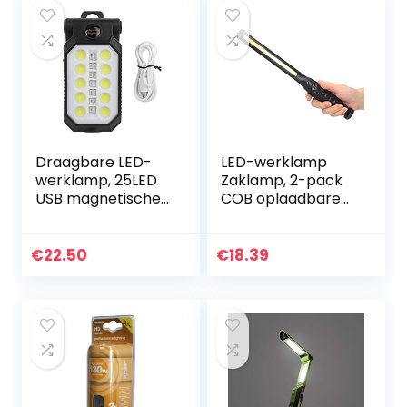
Draagbare LED-
LED-werklamp
werklamp, 25LED
Zaklamp, 2-pack
USB magnetische
COB oplaadbare
oplaadlamp
werklampen met
Werkplekverlichtin
magnetische voet
g Inspectielamp
Grillverlichting
€
22.50
€
18.39
met ophanghaak
LED-zaklampen
voor…
Inspectielamp…