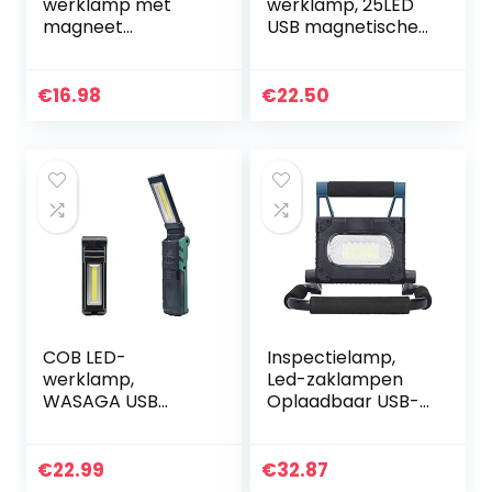
werklamp met
werklamp, 25LED
magneet
USB magnetische
oplaadbare
oplaadlamp
zaklamp,
Werkplekverlichtin
werkplaatslamp,
g Inspectielamp
€
16.98
€
22.50
draagbare
met ophanghaak
handlamp,
voor…
campinglamp
voor auto,
reparatie…
COB LED-
Inspectielamp,
werklamp,
Led-zaklampen
WASAGA USB
Oplaadbaar USB-
Oplaadbare
opladen met een
Inspectielamp,
standaard voor
Draagbaar,
autoreparatie
€
22.99
€
32.87
Opvouwbaar, 270
voor huishoudelijk