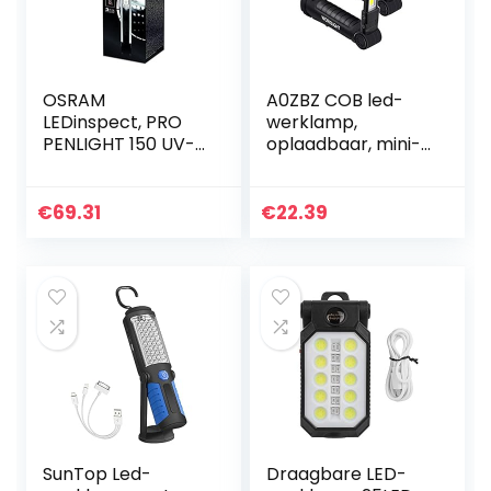
OSRAM
A0ZBZ COB led-
LEDinspect, PRO
werklamp,
PENLIGHT 150 UV-
oplaadbaar, mini-
A, LED-inspectie
inspectielamp met
en
magneetvoet en
werkplaatslamp,
haak, led-zaklamp
€
69.31
€
22.39
kartonnen doos
voor
huishoudelijke…
SunTop Led-
Draagbare LED-