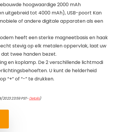
ngebouwde hoogwaardige 2000 mAh
den uitgebreid tot 4000 mAh), USB-poort Kan
biele of andere digitale apparaten als een
Bodem heeft een sterke magneetbasis en haak
hecht stevig op elk metalen oppervlak, laat uw
k dat twee handen bezet.
hting en koplamp. De 2 verschillende lichtmodi
erlichtingsbehoeften. U kunt de helderheid
 “+” of “-” te drukken.
4/2023 23:59 PST-
Details
)