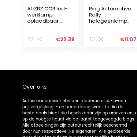
A0ZBZ COB led-
Ring Automotive
werklamp,
Rally
oplaadbaar,
halogeenlamp
mini-
RW492, 12°V,
inspectielamp
130°W, H3 Pk22S
met
€
22.39
€
11.07
magneetvoet
en haak, led-
zaklamp voor
huishoudelijke…
Over ons
Autoschaderuesink.nl is een moderne alles-in-één
prijsvergelijkings- en beoordelingswebsite die de
beste deals biedt die beschikbaar zijn op amazon en u
op de hoogte houdt via de laatst toegevoegde blogs.
Alle afbeeldingen zijn auteursrechtelijk beschermd
door hun respectievelijke eigenaren. Alle geciteerde