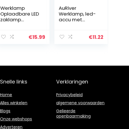
Werklamp
AuRiver
Oplaadbare LED
Werklamp, led-
zaklamp
accu met
Lantaarn
magneet,
Inspectielamp
opvouwbare
Campinglamp
werklamp, led-
€
15.99
€
11.22
3W COB LED
werkplaatslamp
lamp
, werkverlichting
Magnetische
voor auto,
voet en
reparatie…
ophanghaak,
voor…
Snelle links
Verklaringen
Home
Privacybeleid
Alles winkelen
algemene voorwaarden
Blogs
Gelieerde
openbaarmaking
Onze webshops
Adverteren