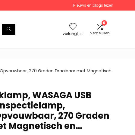
Nieuws en blogs lezen
0
Vergelijken
verlanglijst
 Opvouwbaar, 270 Graden Draaibaar met Magnetisch
klamp, WASAGA USB
nspectielamp,
Opvouwbaar, 270 Graden
et Magnetisch en…