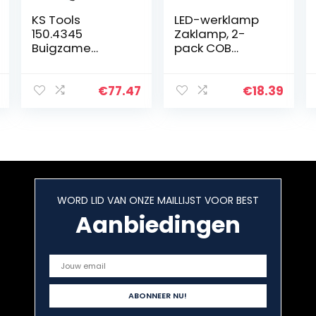
KS Tools
LED-werklamp
150.4345
Zaklamp, 2-
Buigzame
pack COB
inspectielamp
oplaadbare
400 Lumen
werklampen
met
€
77.47
€
18.39
magnetische
voet
Grillverlichting
LED-zaklampen
Inspectielamp…
WORD LID VAN ONZE MAILLIJST VOOR BEST
Aanbiedingen