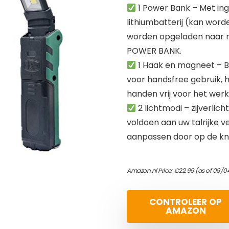
1 Power Bank – Met i
lithiumbatterij (kan wor
worden opgeladen naar mo
POWER BANK.
1 Haak en magneet – 
voor handsfree gebruik, 
handen vrij voor het wer
2 lichtmodi – zijverlic
voldoen aan uw talrijke v
aanpassen door op de knop
Amazon.nl Price:
€
22.99
(as of 09/0
CONTROLEER OP
AMAZON