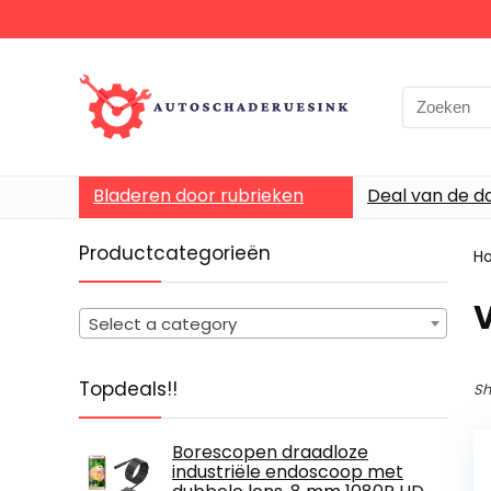
Bladeren door rubrieken
Deal van de d
Productcategorieën
H
‎
Select a category
Topdeals!!
Sh
Borescopen draadloze
industriële endoscoop met