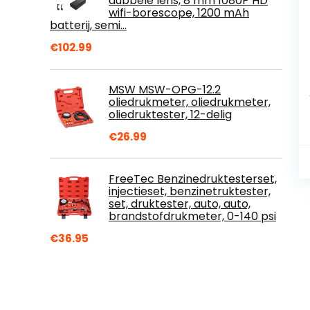
dubbele lens, 8 mm 1080P HD
wifi-borescope, 1200 mAh
batterij, semi…
€
102.99
MSW MSW-OPG-12.2
oliedrukmeter, oliedrukmeter,
oliedruktester, 12-delig
€
26.99
FreeTec Benzinedruktesterset,
injectieset, benzinetruktester,
set, druktester, auto, auto,
brandstofdrukmeter, 0-140 psi
€
36.95