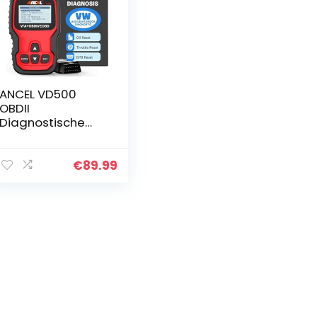
ANCEL VD500
OBDII
Diagnostische
Scanner voor
Volkswagen VW
Audi Skoda Seat
€
89.99
Diagnose
Motorcontrolelam
pje EPB ABS SRS…