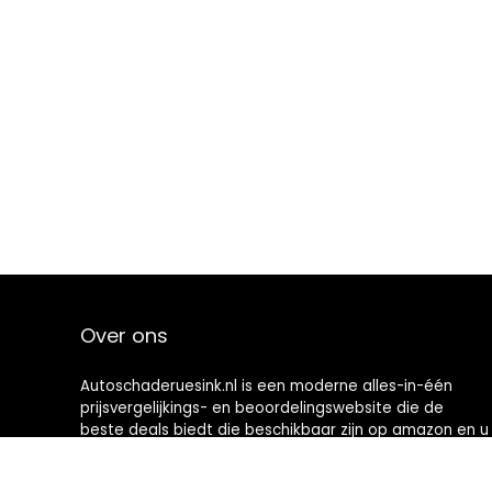
Over ons
Autoschaderuesink.nl is een moderne alles-in-één
prijsvergelijkings- en beoordelingswebsite die de
beste deals biedt die beschikbaar zijn op amazon en u
op de hoogte houdt via de laatst toegevoegde blogs.
Alle afbeeldingen zijn auteursrechtelijk beschermd