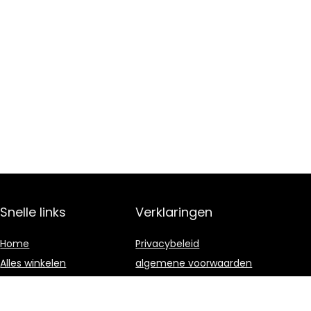
Snelle links
Verklaringen
Home
Privacybeleid
Alles winkelen
algemene voorwaarden
Blogs
Gelieerde
openbaarmaking
Onze webshops