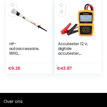
HP-
Accutester 12 V,
autoaccessoire,
digitale
18110,
accutester,
accuzuurtester
accutester voor
auto
€
9.26
€
43.87
Over ons