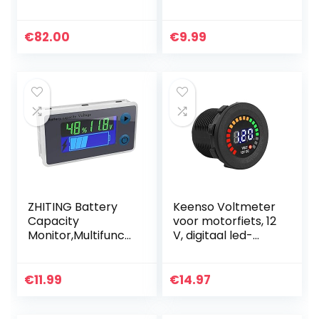
printer voor
LED Digitale
regelmatig
Display en
overstroomde
Montageplaat,
€
82.00
€
9.99
CCA100-3000
Ronde
Spanningstester
Meter met…
ZHITING Battery
Keenso Voltmeter
Capacity
voor motorfiets, 12
Monitor,Multifuncti
V, digitaal led-
onele LCD Lood
display, voltmeter,
Zuur Batterij
waterdicht, accu-
Capaciteit Meter
indicator, volt…
€
11.99
€
14.97
Voltmeter met
Temperatuur…