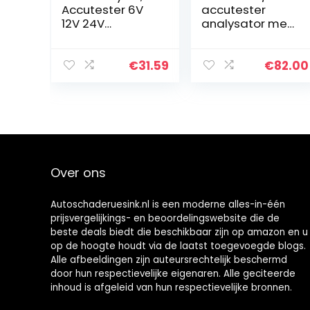
Accutester 6V
accutester
12V 24V
analysator met
4,9V~32V
printer voor
Professioneel
regelmatig
voor
overstroomde
€
31.59
€
82.00
grasmaaiers
CCA100-3000
Over ons
Autoschaderuesink.nl is een moderne alles-in-één
prijsvergelijkings- en beoordelingswebsite die de
beste deals biedt die beschikbaar zijn op amazon en u
op de hoogte houdt via de laatst toegevoegde blogs.
Alle afbeeldingen zijn auteursrechtelijk beschermd
door hun respectievelijke eigenaren. Alle geciteerde
inhoud is afgeleid van hun respectievelijke bronnen.