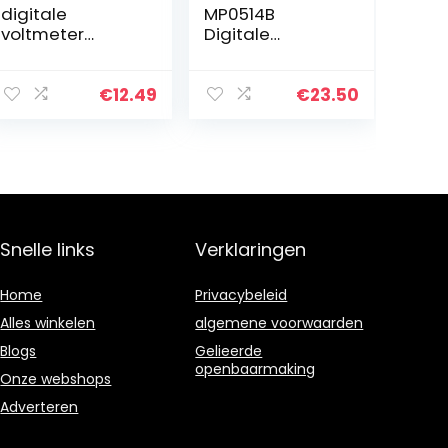
digitale
MP0514B
voltmeter
Digitale
spanningsmeter
accutester,
voor auto
voltmeter en
motorfiets
laadsysteem,
€
12.49
€
23.50
(witte led)
analyzer met
lcd-display en
led-display,
blauw
Snelle links
Verklaringen
Home
Privacybeleid
Alles winkelen
algemene voorwaarden
Blogs
Gelieerde
openbaarmaking
Onze webshops
Adverteren