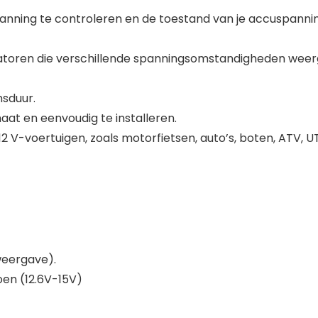
ning te controleren en de toestand van je accuspanning 
dicatoren die verschillende spanningsomstandigheden weer
sduur.
aat en eenvoudig te installeren.
12 V-voertuigen, zoals motorfietsen, auto’s, boten, ATV, 
weergave).
roen (12.6V-15V)