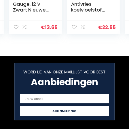
Gauge, 12 V
Antivries
Zwart Nieuwe
koelvloeistof
Motorwagen LED
Tester Detector
Digitaal display
voor Auto
Voltmeter
Battery Acid
€
13.65
€
22.65
Waterdicht
Glycol Diesel
Voltage Volt
Exhaust
Meter Gauge…
FluidQuick
reactie…
WORD LID VAN ONZE MAILLIJST VOOR BEST
Aanbiedingen