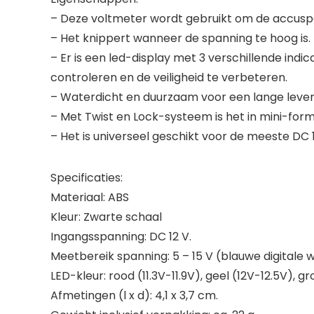
– Deze voltmeter wordt gebruikt om de accuspan
– Het knippert wanneer de spanning te hoog is.
– Er is een led-display met 3 verschillende in
controleren en de veiligheid te verbeteren.
– Waterdicht en duurzaam voor een lange leven
– Met Twist en Lock-systeem is het in mini-form
– Het is universeel geschikt voor de meeste DC 
Specificaties:
Materiaal: ABS
Kleur: Zwarte schaal
Ingangsspanning: DC 12 V.
Meetbereik spanning: 5 – 15 V (blauwe digitale 
LED-kleur: rood (11.3V-11.9V), geel (12V-12.5V), g
Afmetingen (l x d): 4,1 x 3,7 cm.