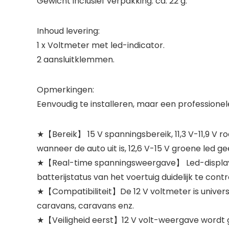
Gewicht inclusief verpakking: ca. 22 g.
Inhoud levering:
1 x Voltmeter met led-indicator.
2 aansluitklemmen.
Opmerkingen:
Eenvoudig te installeren, maar een professionel
★【Bereik】 15 V spanningsbereik, 11,3 V-11,9 V r
wanneer de auto uit is, 12,6 V-15 V groene led
★【Real-time spanningsweergave】 Led-display me
batterijstatus van het voertuig duidelijk te cont
★【Compatibiliteit】De 12 V voltmeter is univers
caravans, caravans enz.
★【Veiligheid eerst】12 V volt-weergave wordt g