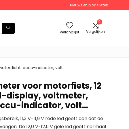
Nieuws en blogs lezen
0
Vergelijken
verlanglijst
 waterdicht, accu-indicator, volt…
ter voor motorfiets, 12
ed-display, voltmeter,
ccu-indicator, volt…
ereik, 11,3 V-11,9 V rode led geeft aan dat de
angen. De 12,0 V-12,5 V gele led geeft normaal